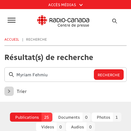
Aller
ACCÈS MÉDIAS
au
contenu
principal
ACCUEIL
RECHERCHE
Résultat(s) de recherche
Trier
Publications
25
Documents
0
Photos
1
Videos
0
Audios
0