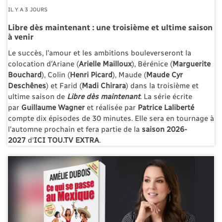
IL Y A 3 JOURS
Libre dès maintenant : une troisième et ultime saison
à venir
Le succès, l’amour et les ambitions bouleverseront la
colocation d’Ariane (
Arielle Mailloux
), Bérénice (
Marguerite
Bouchard
), Colin (
Henri Picard
), Maude (
Maude Cyr
Deschênes
) et Farid (
Madi Chirara
) dans la troisième et
ultime saison de
Libre dès maintenant
. La série écrite
par
Guillaume Wagner
et réalisée par
Patrice
Laliberté
compte dix épisodes de 30 minutes. Elle sera en tournage à
l’automne prochain et fera partie de la
saison 2026-
2027
d’
ICI TOU.TV EXTRA
.