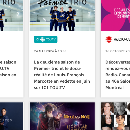
24 MAI 2024 À 10:58
26 OCTOBRE 20
2e saison
La deuxième saison de
Découvertes 
OU.TV
Premier trio et le docu-
rendez-vous
aison en
réalité de Louis-François
Radio-Canad
Marcotte en vedette en juin
au 46e Salon
sur ICI TOU.TV
Montréal