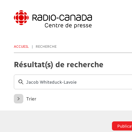
Aller
au
contenu
principal
ACCUEIL
RECHERCHE
Résultat(s) de recherche
Trier
Publica