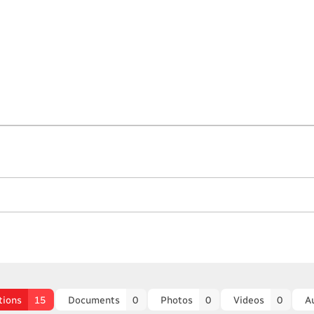
tions
15
Documents
0
Photos
0
Videos
0
A