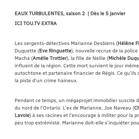
EAUX TURBULENTES, saison 2 | Dès le 5 janvier
ICI TOU.TV EXTRA
Les sergents-détectives Marianne Desbiens (
Hélène F
Duquette (
Eve
Ringuette
), nouvelle recrue de la poli
Macha (
Amélie
Trottier
), la fille de Nellie (
Michèle
Duqu
influent de la région. Cette mort survient le jour mê
autochtone et partenaire financier de Régis. Ce qu’ils
la piste d'un crime haineux.
Pendant ce temps, un mégaprojet immobilier suscite
du nord de l’Ontario. L’ex de Marianne, Joe Naveau (
Ch
Lavoie
) à ses racines et l’encourage à militer pour la pr
peu trop extrémiste. Marianne doit-elle s’inquiéter pou