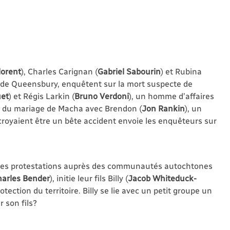
lorent
), Charles Carignan (
Gabriel Sabourin
) et Rubina
ce de Queensbury, enquêtent sur la mort suspecte de
et
) et Régis Larkin (
Bruno
Verdoni
), un homme d’aﬀaires
me du mariage de Macha avec Brendon (
Jon
Rankin
), un
 croyaient être un bête accident envoie les enquêteurs sur
 des protestations auprès des communautés autochtones
arles
Bender
), initie leur fils Billy (
Jacob
Whiteduck-
otection du territoire. Billy se lie avec un petit groupe un
r son fils?