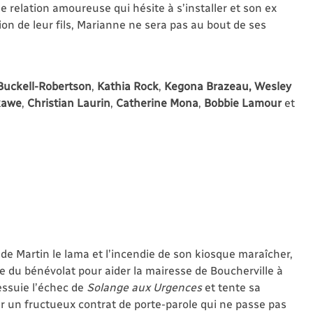
e relation amoureuse qui hésite à s’installer et son ex
tion de leur fils, Marianne ne sera pas au bout de ses
Buckell-Robertson
,
Kathia Rock
,
Kegona Brazeau, Wesley
kawe
,
Christian Laurin
,
Catherine Mona
,
Bobbie Lamour
et
 de Martin le lama et l’incendie de son kiosque maraîcher,
re du bénévolat pour aider la mairesse de Boucherville à
 essuie l’échec de
Solange aux Urgences
et tente sa
r un fructueux contrat de porte-parole qui ne passe pas