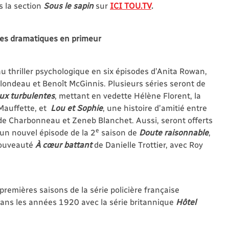
s la section
Sous le sapin
sur
ICI TOU.TV
.
ies dramatiques en primeur
u thriller psychologique en six épisodes d’Anita Rowan,
londeau et Benoît McGinnis. Plusieurs séries seront de
ux turbulentes
, mettant en vedette Hélène Florent, la
 Mauffette, et
Lou et Sophie
, une histoire d’amitié entre
de Charbonneau et Zeneb Blanchet. Aussi, seront offerts
e
un nouvel épisode de la 2
saison de
Doute raisonnable
,
 nouveauté
À cœur battant
de Danielle Trottier, avec Roy
premières saisons de la série policière française
e dans les années 1920 avec la série britannique
Hôtel