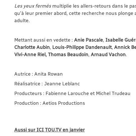
Les yeux fermés
multiplie les allers-retours dans le 
qu’à leur premier abord, cette recherche nous plonge a
adulte.
Mettant aussi en vedette :
Anie Pascale
,
Isabelle Guér
Charlotte Aubin
,
Louis-Philippe Dandenault
,
Annick B
Vivi-Anne Riel, Thomas Beaudoin
,
Arnaud Vachon
.
Autrice : Anita Rowan
Réalisatrice : Jeanne Leblanc
Producteurs : Fabienne Larouche et Michel Trudeau
Production : Aetios Productions
Aussi sur ICI TOU.TV en janvier