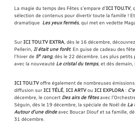
La magie du temps des Fêtes s’empare d’
ICI TOU.TV
, 
sélection de contenus pour divertir toute la famille ! E
dramatique
Les yeux fermés
, qui met en vedette Mag
Sur
ICI TOU.TV EXTRA
, dès le 16 décembre, découvre
Pellerin,
Il était une forêt
. En guise de cadeau des fête
e
l’hiver de
5
rang
, dès le 22 décembre. Les plus petits
avec la nouveauté
Le cristal du temps
, et dès demain, 
ICI TOU.TV
offre également de nombreuses émissions s
diffusion sur
ICI TÉLÉ
,
ICI ARTV
ou
ICI EXPLORA
:
C’e
décembre, le concert
Des airs de fêtes
avec l’Orchestre
Séguin, dès le 19 décembre, la spéciale de Noël de
La 
Autour d’une dinde
avec Boucar Diouf et sa famille, dè
31 décembre.