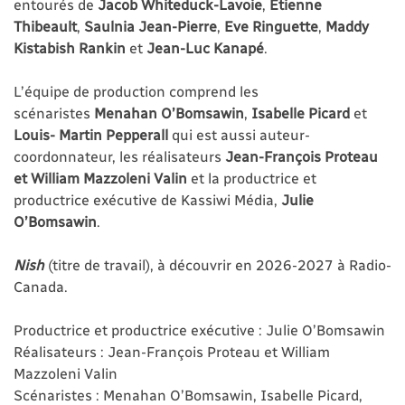
entourés de
Jacob Whiteduck-Lavoie
,
Étienne
Thibeault
,
Saulnia Jean-Pierre
,
Eve Ringuette
,
Maddy
Kistabish Rankin
et
Jean-Luc Kanapé
.
L’équipe de production comprend les
scénaristes
Menahan O’Bomsawin
,
Isabelle Picard
et
Louis-
Martin Pepperall
qui est aussi auteur-
coordonnateur, les réalisateurs
Jean-François Proteau
et William Mazzoleni Valin
et la productrice et
productrice exécutive de Kassiwi Média,
Julie
O’Bomsawin
.
Nish
(titre de travail), à découvrir en 2026-2027 à Radio-
Canada.
Productrice et productrice exécutive : Julie O’Bomsawin
Réalisateurs : Jean-François Proteau et William
Mazzoleni Valin
Scénaristes : Menahan O’Bomsawin, Isabelle Picard,