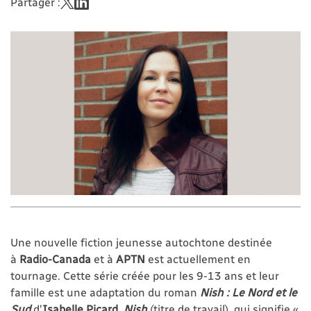
Partager :
Une nouvelle fiction jeunesse autochtone destinée
à
Radio-Canada
et à
APTN
est actuellement en
tournage. Cette série créée pour les 9-13 ans et leur
famille est une adaptation du roman
Nish : Le Nord et le
Sud
d’
Isabelle
Picard
.
Nish
(titre de travail), qui signifie «