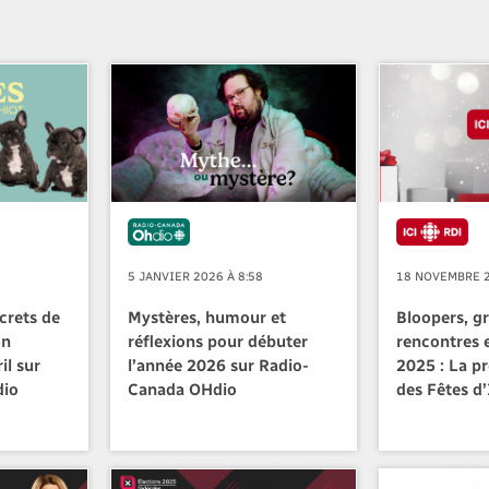
5 JANVIER 2026 À 8:58
18 NOVEMBRE 2
ecrets de
Mystères, humour et
Bloopers, g
on
réflexions pour débuter
rencontres e
il sur
l’année 2026 sur Radio-
2025 : La 
dio
Canada OHdio
des Fêtes d