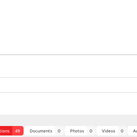
tions
49
Documents
0
Photos
0
Videos
0
A