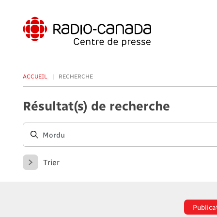
Aller
au
contenu
principal
ACCUEIL
RECHERCHE
Résultat(s) de recherche
Trier
Publica