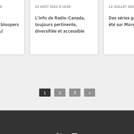
00
23 AOÛT 2022 À 10:45
12 JUILLET 202
e
L’info de Radio-Canada,
Des séries 
t bloopers
toujours pertinente,
été sur Mor
u!
diversifiée et accessible
1
2
3
»