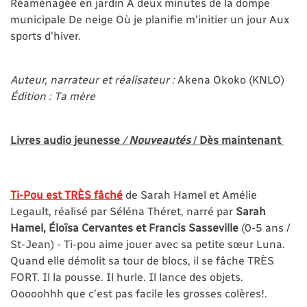
Réaménagée en jardin À deux minutes de la dompe
municipale De neige Où je planifie m'initier un jour Aux
sports d'hiver.
Auteur, narrateur et réalisateur :
Akena Okoko (KNLO)
Édition : Ta mère
Livres audio jeunesse
/
Nouveautés
/
Dès maintenant
Ti-Pou est TRÈS fâché
de Sarah Hamel et Amélie
Legault, réalisé par Séléna Théret, narré par
Sarah
Hamel, Éloïsa Cervantes et Francis Sasseville
(0-5 ans /
St-Jean) - Ti-pou aime jouer avec sa petite sœur Luna.
Quand elle démolit sa tour de blocs, il se fâche TRÈS
FORT. Il la pousse. Il hurle. Il lance des objets.
Ooooohhh que c’est pas facile les grosses colères!.