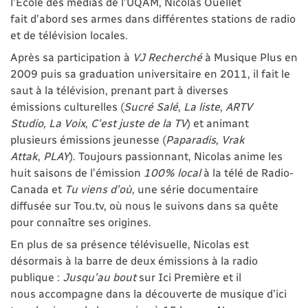
l’École des médias de l’UQAM, Nicolas Ouellet
fait d’abord ses armes dans différentes stations de radio
et de télévision locales.
Après sa participation à
VJ Recherché
à Musique Plus en
2009 puis sa graduation universitaire en 2011, il fait le
saut à la télévision, prenant part à diverses
émissions culturelles (
Sucré Salé
,
La liste
,
ARTV
Studio
,
La Voix
,
C’est juste de la TV
) et animant
plusieurs émissions jeunesse (
Paparadis
,
Vrak
Attak
,
PLAY
). Toujours passionnant, Nicolas anime les
huit saisons de l’émission
100% local
à la télé de Radio-
Canada et
Tu viens d’où,
une série documentaire
diffusée sur Tou.tv, où nous le suivons dans sa quête
pour connaître ses origines.
En plus de sa présence télévisuelle, Nicolas est
désormais à la barre de deux émissions à la radio
publique :
Jusqu’au bout
sur Ici Première et il
nous accompagne dans la découverte de musique d’ici