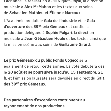
Lachance
, la réalisation à
Jill Niquet-Joyal
, la direction
musicale à
Alex McMahon
et les textes aux soins
de
Sébastien Mathieu et Étienne Marcoux
.
L’Académie produit le
Gala de l’industrie
et le
Gala
es
d’ouverture des 39
prix Gémeaux
et confie la
production déléguée à
Sophie Polgari
, la direction
musicale à
Jean-Sébastien Houle
et les textes ainsi que
la mise en scène aux soins de
Guillaume Girard.
Le prix Gémeaux du public Fonds Cogeco
sera
également de retour cette année. Le vote débutera dès
le
20 août et se poursuivra jusqu’au 15 septembre, 21
h
, et l’émission lauréate sera dévoilée en direct du
Gala
es
des 39
prix Gémeaux.
Des partenaires d’exceptions contribuent au
rayonnement de nos productions