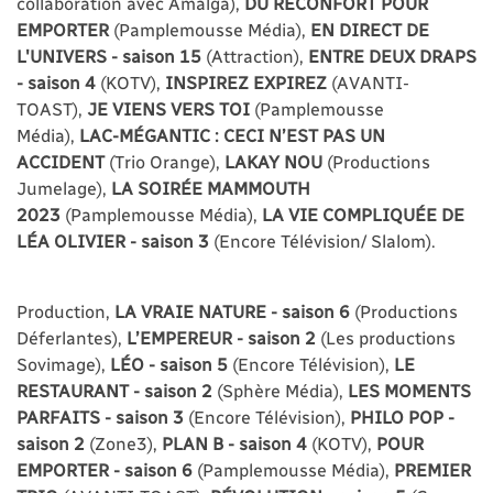
collaboration avec Amalga),
DU RÉCONFORT POUR
EMPORTER
(Pamplemousse Média),
EN DIRECT DE
L'UNIVERS - saison 15
(Attraction),
ENTRE DEUX DRAPS
- saison 4
(KOTV),
INSPIREZ EXPIREZ
(AVANTI-
TOAST),
JE VIENS VERS TOI
(Pamplemousse
Média),
LAC-MÉGANTIC : CECI N’EST PAS UN
ACCIDENT
(Trio Orange),
LAKAY NOU
(Productions
Jumelage),
LA SOIRÉE MAMMOUTH
2023
(Pamplemousse Média),
LA VIE COMPLIQUÉE DE
LÉA OLIVIER - saison 3
(Encore Télévision/ Slalom).
Production,
LA VRAIE NATURE - saison 6
(Productions
Déferlantes),
L’EMPEREUR - saison 2
(Les productions
Sovimage),
LÉO - saison 5
(Encore Télévision),
LE
RESTAURANT - saison 2
(Sphère Média),
LES MOMENTS
PARFAITS - saison 3
(Encore Télévision),
PHILO POP -
saison 2
(Zone3),
PLAN B - saison 4
(KOTV),
POUR
EMPORTER - saison 6
(Pamplemousse Média),
PREMIER