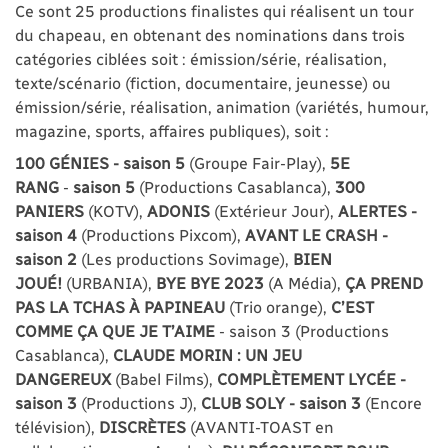
Ce sont 25 productions finalistes qui réalisent un tour
du chapeau, en obtenant des nominations dans trois
catégories ciblées soit : émission/série, réalisation,
texte/scénario (fiction, documentaire, jeunesse) ou
émission/série, réalisation, animation (variétés, humour,
magazine, sports, affaires publiques), soit :
100 GÉNIES - saison 5
(Groupe Fair-Play),
5E
RANG
-
saison 5
(Productions Casablanca),
300
PANIERS
(KOTV),
ADONIS
(Extérieur Jour),
ALERTES -
saison 4
(Productions Pixcom),
AVANT LE CRASH -
saison 2
(Les productions Sovimage),
BIEN
JOUÉ!
(URBANIA),
BYE BYE 2023
(A Média),
ÇA PREND
PAS LA TCHAS À PAPINEAU
(Trio orange),
C’EST
COMME ÇA QUE JE T’AIME
- saison 3 (Productions
Casablanca),
CLAUDE MORIN : UN JEU
DANGEREUX
(Babel Films),
COMPLÈTEMENT LYCÉE -
saison 3
(Productions J),
CLUB SOLY - saison 3
(Encore
télévision),
DISCRÈTES
(AVANTI-TOAST en