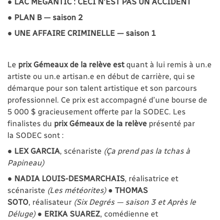
● LAC MÉGANTIC : CECI N’EST PAS UN ACCIDENT
● PLAN B — saison 2
● UNE AFFAIRE CRIMINELLE — saison 1
Le
prix Gémeaux de la relève est
quant à lui remis à un.e
artiste ou un.e artisan.e en début de carrière, qui se
démarque pour son talent artistique et son parcours
professionnel. Ce prix est accompagné d’une bourse de
5 000 $ gracieusement offerte par la SODEC. Les
finalistes du
prix Gémeaux de la relève
présenté par
la SODEC sont :
●
LEX GARCIA
, scénariste
(Ça prend pas la tchas à
Papineau)
●
NADIA LOUIS-DESMARCHAIS
, réalisatrice et
scénariste
(Les météorites)
●
THOMAS
SOTO
, réalisateur
(Six Degrés — saison 3 et Après le
Déluge)
●
ERIKA SUAREZ
, comédienne et