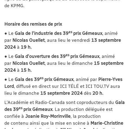
de KPMG.
Horaire des remises de prix
es
● Le
Gala de l’industrie des 39
prix Gémeaux
, animé
par
Nicolas Ouellet
, aura lieu le vendredi
13 septembre
2024
à
19 h.
es
● Le
Gala d’ouverture des 39
prix Gémeaux
, animé
par
Nicolas Ouellet
, aura lieu le dimanche
15 septembre
2024
à
15 h.
es
● Le
Gala des 39
prix Gémeaux
, animé par
Pierre-Yves
Lord
, diffusé en direct sur ICI TÉLÉ et ICI TOU.TV aura
lieu le dimanche
15 septembre 2024
dès
20 h.
L’Académie et Radio-Canada sont coproducteurs du
Gala
es
des 39
prix Gémeaux
. La production déléguée est
confiée à
Joanie Roy-Morinville
, la production
de contenu ainsi que la mise en scène à
Marie-Christine