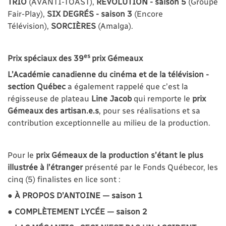
TRIO
(AVANTI-TOAST),
RÉVOLUTION - saison 5
(Groupe
Fair-Play),
SIX DEGRÉS - saison 3
(Encore
Télévision),
SORCIÈRES
(Amalga).
es
Prix spéciaux des 39
prix Gémeaux
L’Académie canadienne du cinéma et de la télévision -
section Québec
a également rappelé que c’est la
régisseuse de plateau
Line Jacob
qui remporte le
prix
Gémeaux des artisan.e.s
, pour ses réalisations et sa
contribution exceptionnelle au milieu de la production.
Pour le
prix Gémeaux de la production s’étant le plus
illustrée à l’étranger
présenté par le Fonds Québecor, les
cinq (5) finalistes en lice sont :
● À PROPOS D’ANTOINE — saison 1
● COMPLÈTEMENT LYCÉE — saison 2