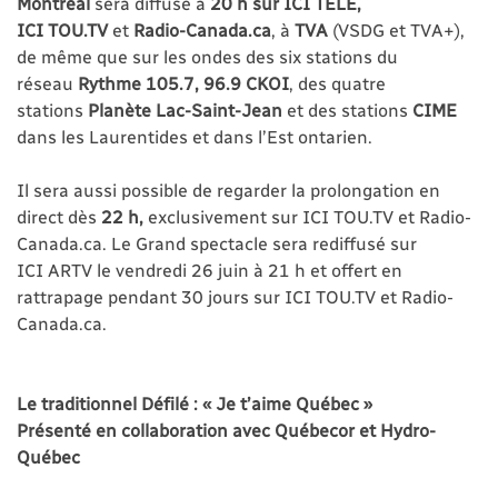
Montréal
sera diffusé à
20 h
sur ICI TÉLÉ,
ICI TOU.TV
et
Radio-Canada.ca
, à
TVA
(VSDG et TVA+),
de même que sur les ondes des six stations du
réseau
Rythme 105.7, 96.9 CKOI
, des quatre
stations
Planète Lac-Saint-Jean
et des stations
CIME
dans les Laurentides et dans l’Est ontarien.
Il sera aussi possible de regarder la prolongation en
direct dès
22 h,
exclusivement sur ICI TOU.TV et Radio-
Canada.ca. Le Grand spectacle sera rediffusé sur
ICI ARTV le vendredi 26 juin à 21 h et offert en
rattrapage pendant 30 jours sur ICI TOU.TV et Radio-
Canada.ca.
Le traditionnel Défilé : « Je t’aime Québec »
Présenté en collaboration avec Québecor et Hydro-
Québec