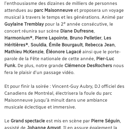
l’enthousiasme des dizaines de milliers de personnes
attendues au
parc Maisonneuve
et proposera un voyage
musical à travers le temps et les générations. Animé par
e
Guylaine Tremblay
pour la 2
année consécutive, le
concert réunira sur scène
Diane Dufresne
,
Harmonium*
,
Pierre Lapointe
,
Bruno Pelletier
,
Les
Héritières*
,
Souldia
,
Émile Bourgault
,
Rebecca Jean
,
Mathieu McKenzie
,
Éléonore Lagacé
ainsi que le porte-
parole de la Fête nationale de cette année,
Pier-Luc
Funk.
De plus, notre grande
Clémence DesRochers
nous
fera le plaisir d’un passage vidéo.
Et pour finir la soirée : Vincent-Guy Aubry, DJ officiel des
Canadiens de Montréal, électrisera la foule du parc
Maisonneuve jusqu’à minuit dans une ambiance
musicale éclectique et immersive.
Le
Grand spectacle
est mis en scène par
Pierre Séguin
,
assisté de
Johanne Amyot
. Il en assure également la