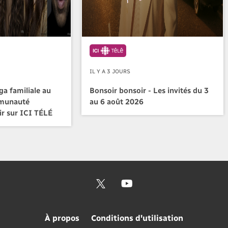
IL Y A 3 JOURS
a familiale au
Bonsoir bonsoir - Les invités du 3
mmunauté
au 6 août 2026
ir sur ICI TÉLÉ
À propos
Conditions d'utilisation