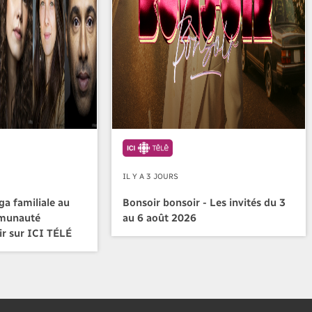
IL Y A 3 JOURS
a familiale au
Bonsoir bonsoir - Les invités du 3
mmunauté
au 6 août 2026
ir sur ICI TÉLÉ