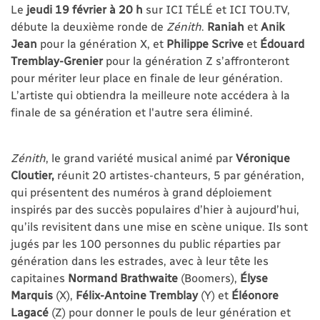
Le
jeudi 19 février à 20 h
sur ICI TÉLÉ et ICI TOU.TV,
débute la deuxième ronde de
Zénith
.
Raniah
et
Anik
Jean
pour la génération X, et
Philippe Scrive
et
Édouard
Tremblay-Grenier
pour la génération Z s’affronteront
pour mériter leur place en finale de leur génération.
L’artiste qui obtiendra la meilleure note accédera à la
finale de sa génération et l'autre sera éliminé.
Zénith
, le grand variété musical animé par
Véronique
Cloutier,
réunit 20 artistes-chanteurs, 5 par génération,
qui présentent des numéros à grand déploiement
inspirés par des succès populaires d’hier à aujourd’hui,
qu’ils revisitent dans une mise en scène unique. Ils sont
jugés par les 100 personnes du public réparties par
génération dans les estrades, avec à leur tête les
capitaines
Normand Brathwaite
(Boomers),
Élyse
Marquis
(X),
Félix-Antoine Tremblay
(Y) et
Éléonore
Lagacé
(Z) pour donner le pouls de leur génération et