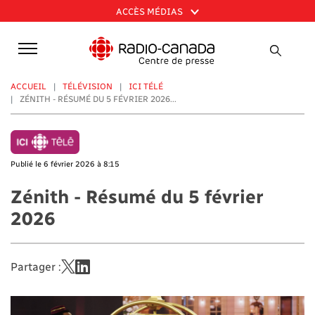
Aller
ACCÈS MÉDIAS
au
contenu
principal
ACCUEIL
TÉLÉVISION
ICI TÉLÉ
ZÉNITH - RÉSUMÉ DU 5 FÉVRIER 2026...
Publié le 6 février 2026 à 8:15
Zénith - Résumé du 5 février
2026
Partager :