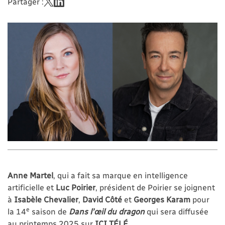
Partager :
Anne Martel
, qui a fait sa marque en intelligence
artificielle et
Luc Poirier
, président de Poirier se joignent
à
Isabèle Chevalier
,
David Côté
et
Georges Karam
pour
e
la 14
saison de
Dans l’œil du dragon
qui sera diffusée
au printemps 2025 sur
ICI TÉLÉ
.