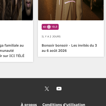
IL Y A 2 JOURS
a familiale au
Bonsoir bonsoir - Les invités du 3
mmunauté
au 6 août 2026
ir sur ICI TÉLÉ
À propos
Conditions d'utilisation