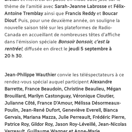
thème de l’amitié avec
Sarah-Jeanne Labrosse
et
Félix-
Antoine Tremblay
ainsi que
Francis Reddy
et
Boucar
Diouf.
Puis, pour une deuxième année, on souligne la
nouvelle saison télé sur les plateformes de Radio-
Canada en accueillant de nombreuses têtes d’affiche
dans l’émission spéciale
Bonsoir bonsoir, c’est la
rentrée!
,
diffusée en direct le
jeudi 5 septembre à
20 h 30
.
Jean-Philippe Wauthier
convie les téléspectateurs à ce
rendez-vous spécial auquel participent
Alexandre
Barrette, France Beaudoin, Christine Beaulieu, Mégan
Brouillard, Marilyn Castonguay, Véronique Cloutier,
Julianne Côté, France D’Amour, Mélissa Désormeaux-
Poulin, Jean-René Dufort, Geneviève Everell, Bianca
Gervais, Mariana Mazza, Julie Perreault, Frédéric Pierre,
Patrice Roy, Gildor Roy, Jason Roy-Léveillé, Jean-Nicolas
Verreault, Guillaume Wagner et Anne-Marie