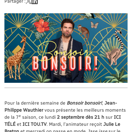
Partager :
Pour la dernière semaine de
Bonsoir bonsoir!
,
Jean-
Philippe Wauthier
vous présente les meilleurs moments
e
de la 7
saison, ce lundi
2 septembre dès 21 h
sur
ICI
TÉLÉ
et
ICI TOU.TV
. Mardi, l’animateur reçoit
Julie Le
Breton
et mercredi on passe en mode
Jase jase
sur le