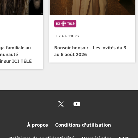
IL Y A 4 JOURS
a familiale au
Bonsoir bonsoir - Les invités du 3
mmunauté
au 6 août 2026
ir sur ICI TÉLÉ
À propos
Conditions d'utilisation