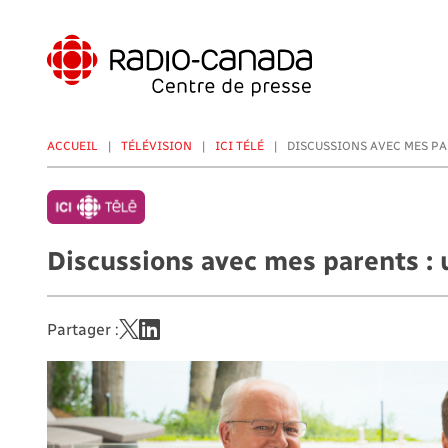
Aller
au
contenu
principal
ACCUEIL
TÉLÉVISION
ICI TÉLÉ
DISCUSSIONS AVEC MES PAR
Discussions avec mes parents :
Partager :