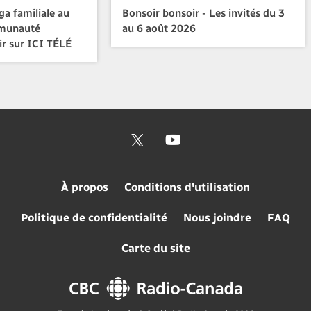
a familiale au
Bonsoir bonsoir - Les invités du 3
mmunauté
au 6 août 2026
ir sur ICI TÉLÉ
À propos
Conditions d'utilisation
Politique de confidentialité
Nous joindre
FAQ
Carte du site