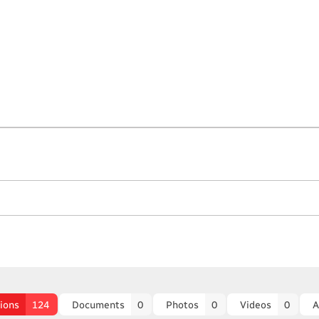
ions
124
Documents
0
Photos
0
Videos
0
A