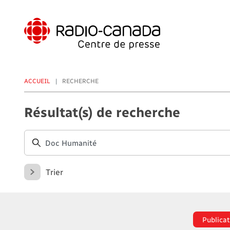
Aller
au
contenu
principal
ACCUEIL
RECHERCHE
Résultat(s) de recherche
Trier
Publicat