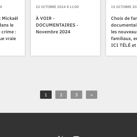
00
22 OCTOBRE 2024 À 11:00
15 OCTOBRE 20
t Mickaël
À VOIR -
Choix de fam
dans le
DOCUMENTAIRES -
documentair
 crime :
Novembre 2024
les nouveau
ue vraie
familiaux, e
ICI TÉLÉ et
1
2
3
»