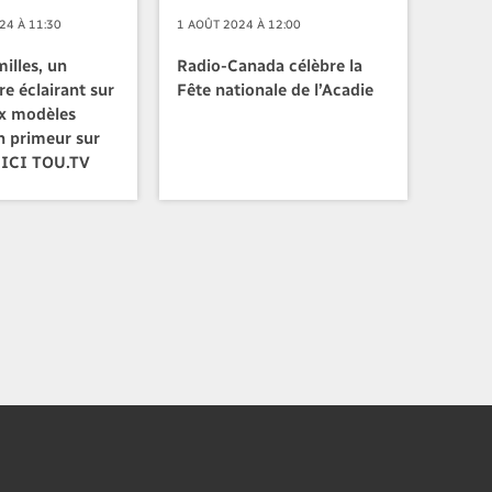
24 À 11:30
1 AOÛT 2024 À 12:00
illes, un
Radio-Canada célèbre la
e éclairant sur
Fête nationale de l’Acadie
x modèles
n primeur sur
 ICI TOU.TV