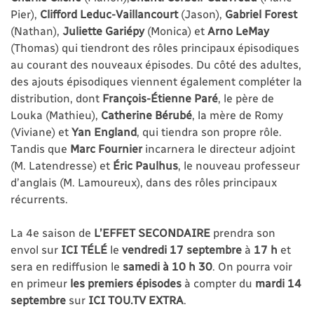
Pier),
Clifford Leduc-Vaillancourt
(Jason),
Gabriel Forest
(Nathan),
Juliette Gariépy
(Monica) et
Arno LeMay
(Thomas) qui tiendront des rôles principaux épisodiques
au courant des nouveaux épisodes. Du côté des adultes,
des ajouts épisodiques viennent également compléter la
distribution, dont
François-Étienne Paré
, le père de
Louka (Mathieu),
Catherine Bérubé
, la mère de Romy
(Viviane) et
Yan England
, qui tiendra son propre rôle.
Tandis que
Marc Fournier
incarnera le directeur adjoint
(M. Latendresse) et
Éric Paulhus
, le nouveau professeur
d’anglais (M. Lamoureux), dans des rôles principaux
récurrents.
La 4e saison de
L’EFFET SECONDAIRE
prendra son
envol sur
ICI TÉLÉ
le
vendredi 17 septembre
à
17 h
et
sera en rediffusion le
samedi à 10 h 30
. On pourra voir
en primeur
les premiers épisodes
à compter du
mardi 14
septembre
sur
ICI TOU.TV EXTRA
.