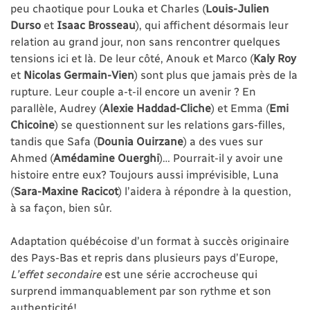
peu chaotique pour Louka et Charles (
Louis-Julien
Durso
et
Isaac Brosseau
), qui affichent désormais leur
relation au grand jour, non sans rencontrer quelques
tensions ici et là. De leur côté, Anouk et Marco (
Kaly Roy
et
Nicolas Germain-Vien
) sont plus que jamais près de la
rupture. Leur couple a-t-il encore un avenir ? En
parallèle, Audrey (
Alexie Haddad-Cliche
) et Emma (
Emi
Chicoine
) se questionnent sur les relations gars-filles,
tandis que Safa (
Dounia Ouirzane
) a des vues sur
Ahmed (
Amédamine Ouerghi
)… Pourrait-il y avoir une
histoire entre eux? Toujours aussi imprévisible, Luna
(
Sara-Maxine Racicot
) l’aidera à répondre à la question,
à sa façon, bien sûr.
Adaptation québécoise d’un format à succès originaire
des Pays-Bas et repris dans plusieurs pays d’Europe,
L’effet secondaire
est une série accrocheuse qui
surprend immanquablement par son rythme et son
authenticité!