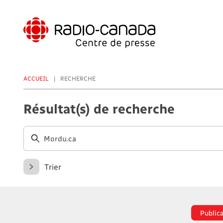
Aller
au
contenu
principal
ACCUEIL
RECHERCHE
Résultat(s) de recherche
Trier
Public