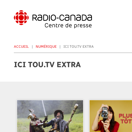
Aller
au
contenu
principal
ACCUEIL
NUMÉRIQUE
ICI TOU.TV EXTRA
ICI TOU.TV EXTRA