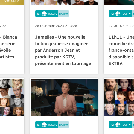
2:58
28 OCTOBRE 2025 À 13:28
27 OCTOBRE 20
 - Bianca
Jumelles - Une nouvelle
11h11 - Une
ne série
fiction jeunesse imaginée
comédie dr
évoile
par Anderson Jean et
franco-onta
rtistes
produite par KOTV,
disponible 
présentement en tournage
EXTRA