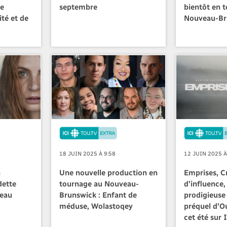
ée
septembre
bientôt en 
ité et de
Nouveau-Br
18 JUIN 2025 À 9:58
12 JUIN 2025 À
n
Une nouvelle production en
Emprises, C
dette
tournage au Nouveau-
d’influence,
veau
Brunswick : Enfant de
prodigieuse 
méduse, Wolastoqey
préquel d’Ou
cet été sur