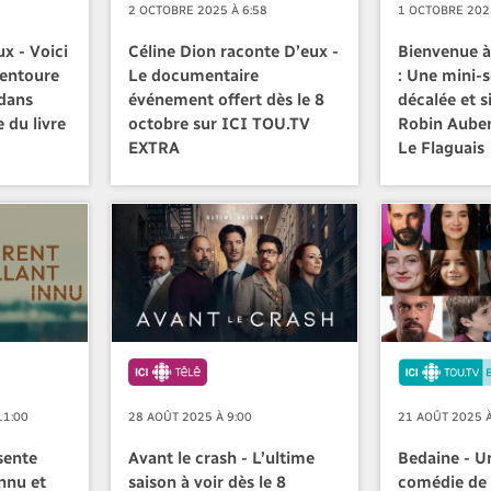
2 OCTOBRE 2025 À 6:58
1 OCTOBRE 2025
x - Voici
Céline Dion raconte D’eux -
Bienvenue à
 entoure
Le documentaire
: Une mini-s
dans
événement offert dès le 8
décalée et s
 du livre
octobre sur ICI TOU.TV
Robin Aube
EXTRA
Le Flaguais
11:00
28 AOÛT 2025 À 9:00
21 AOÛT 2025 À
sente
Avant le crash - L’ultime
Bedaine - U
Innu et
saison à voir dès le 8
comédie de