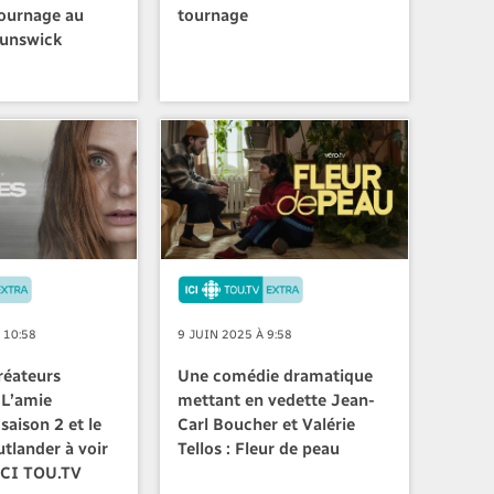
tournage au
tournage
unswick
 10:58
9 JUIN 2025 À 9:58
réateurs
Une comédie dramatique
 L’amie
mettant en vedette Jean-
saison 2 et le
Carl Boucher et Valérie
tlander à voir
Tellos : Fleur de peau
 ICI TOU.TV