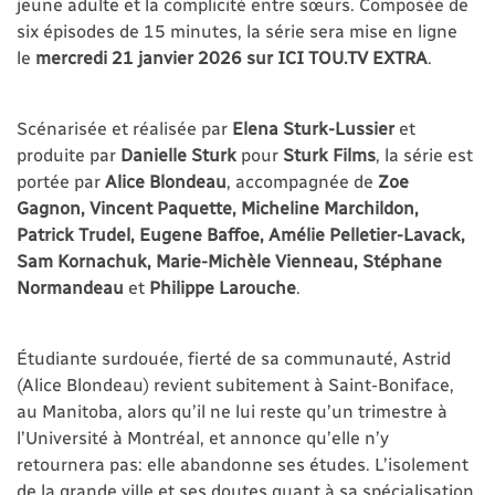
jeune adulte et la complicité entre sœurs. Composée de
six épisodes de 15 minutes, la série sera mise en ligne
le
mercredi 21 janvier 2026 sur ICI TOU.TV EXTRA
.
Scénarisée et réalisée par
Elena Sturk-Lussier
et
produite par
Danielle Sturk
pour
Sturk Films
, la série est
portée par
Alice Blondeau
, accompagnée de
Zoe
Gagnon, Vincent Paquette, Micheline Marchildon,
Patrick Trudel, Eugene Baffoe, Amélie Pelletier-Lavack,
Sam Kornachuk, Marie-Michèle Vienneau, Stéphane
Normandeau
et
Philippe Larouche
.
Étudiante surdouée, fierté de sa communauté, Astrid
(Alice Blondeau) revient subitement à Saint-Boniface,
au Manitoba, alors qu’il ne lui reste qu’un trimestre à
l’Université à Montréal, et annonce qu’elle n’y
retournera pas: elle abandonne ses études. L’isolement
de la grande ville et ses doutes quant à sa spécialisation