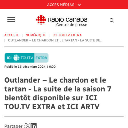
Aller
ACCÈS MÉDIAS
au
contenu
principal
ACCUEIL
NUMÉRIQUE
ICI TOU.TV EXTRA
OUTLANDER – LE CHARDON ET LE TARTAN - LA SUITE DE...
Publié le 16 décembre 2024 à 9:00
Outlander – Le chardon et le
tartan - La suite de la saison 7
bientôt disponible sur ICI
TOU.TV EXTRA et ICI ARTV
Partager :