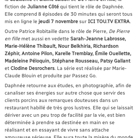
fiction de
Julianne Côté
qui tient le rôle de Daphnée.
Elle comprend 8 épisodes de 30 minutes qui seront tous
mis en ligne le
jeudi 7 novembre
sur
ICI TOU.TV EXTRA
.
Outre Patrice Robitaille dans le rôle de Pierre,
De Pierre
en fille
met aussi en vedette
Sarah-Jeanne Labrosse,
Marie-Hélène Thibault, Nour Belkhiria, Richardson
Zéphir, Antoine Pilon, Karelle Tremblay, Émile Ouellette,
Madeleine Péloquin, Stéphane Rousseau, Patsy Gallant
et
Clodine Desrochers
. La série est réalisée par Marie-
Claude Blouin et produite par Passez Go.
Daphnée retourne aux études, en photographie, afin de
canaliser ses énergies sur autre chose que servir des
clients porcins aux remarques douteuses dans un
restaurant habillé de très gros lustres. Elle qui se laissait
dériver avec un peu trop de facilité par la vie, est bien
déterminée à prendre sa destinée en main en se
réalisant et en essayant de vivre sans attache
amoureuse sérieuse. Elle aura toute la misère du monde