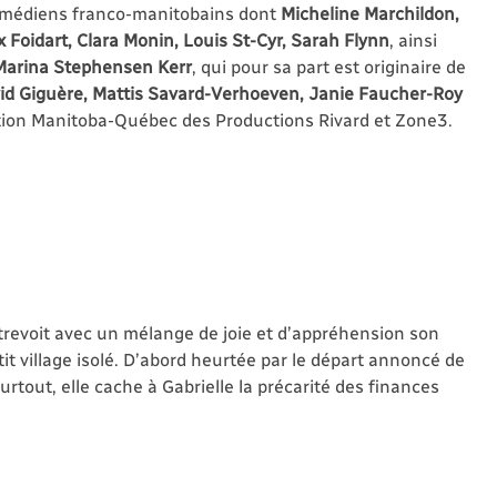
comédiens franco-manitobains dont
Micheline Marchildon,
ix Foidart, Clara Monin, Louis St-Cyr, Sarah Flynn
, ainsi
arina Stephensen Kerr
, qui pour sa part est originaire de
id Giguère, Mattis Savard-Verhoeven, Janie Faucher-Roy
ction Manitoba-Québec des Productions Rivard et Zone3.
ntrevoit avec un mélange de joie et d’appréhension son
t village isolé. D’abord heurtée par le départ annoncé de
 surtout, elle cache à Gabrielle la précarité des finances