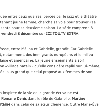
uée entre deux guerres, bercée par le jazz et le théâtre
ntenant jeune femme, cherche sa voie pour trouver « sa
sente pour sa deuxième saison. La série comprend 8
e vendredi 8 décembre
sur
ICI TOU.TV EXTRA
.
fossé, entre Mélina et Gabrielle, grandit. Car Gabrielle
nt, notamment, des immigrants européens et le milieu
glaise et américaine. La jeune enseignante a soif
 « village natal » - qu’elle considère replié sur lui-même,
 idéal plus grand que celui proposé aux femmes de son
on inspirée de la vie de la grande écrivaine est
e
Romane Denis
dans le rôle de Gabrielle,
Martine
ntaine
dans celui de sa sœur Clémence. Outre Marie-Ève