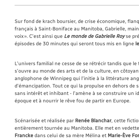
Sur fond de krach boursier, de crise économique, flanq
français à Saint-Boniface au Manitoba, Gabrielle, mai
voix ». C’est ainsi que
Le monde de Gabrielle
Roy
se pré
épisodes de 30 minutes qui seront tous mis en ligne
l
L’univers familial ne cesse de se rétrécir tandis que le 
s’ouvre au monde des arts et de la culture, en côtoya
anglophone de Winnipeg qui l’initie à la littérature an
d’émancipation. Tout ce qui la propulse en dehors de son
sans intérêt et inhibant - l’amène à se construire un
époque et à nourrir le rêve fou de partir en Europe.
Scénarisée et réalisée par
Renée Blanchar
, cette ficti
entièrement tournée au Manitoba. Elle met en vedett
Francke
dans celui de sa mère Mélina et
Marie-Ève Fo