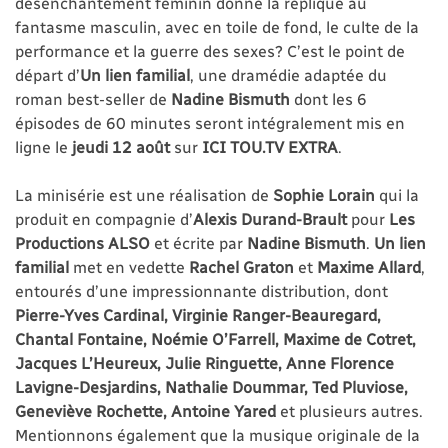
désenchantement féminin donne la réplique au
fantasme masculin, avec en toile de fond, le culte de la
performance et la guerre des sexes? C’est le point de
départ d’
Un lien familial
, une dramédie adaptée du
roman best-seller de
Nadine Bismuth
dont les 6
épisodes de 60 minutes seront intégralement mis en
ligne le
jeudi 12 août
sur
ICI TOU.TV EXTRA
.
La minisérie est une réalisation de
Sophie Lorain
qui la
produit en compagnie d’
Alexis Durand-Brault
pour
Les
Productions ALSO
et écrite par
Nadine Bismuth
.
Un lien
familial
met en vedette
Rachel Graton
et
Maxime Allard
,
entourés d’une impressionnante distribution, dont
Pierre-Yves Cardinal, Virginie Ranger-Beauregard,
Chantal Fontaine, Noémie O’Farrell, Maxime de Cotret,
Jacques L’Heureux, Julie Ringuette, Anne Florence
Lavigne-Desjardins, Nathalie Doummar, Ted Pluviose,
Geneviève Rochette, Antoine Yared
et plusieurs autres.
Mentionnons également que la musique originale de la