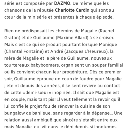
série est composée par
DAZMO
. De même que les
chansons de la réputée
Charlotte Cardin
qui sont au
cœur de la minisérie et présentes à chaque épisode.
Rien ne prédisposait les chemins de Magalie (Rachel
Graton) et de Guillaume (Maxime Allard) à se croiser.
Mais c’est ce qui se produit pourtant lorsque Monique
(Chantal Fontaine) et André (Jacques L’Heureux), la
mère de Magalie et le père de Guillaume, nouveaux
tourtereaux babyboomers, organisent un souper familial
où ils convient chacun leur progéniture. Dès ce premier
soir, Guillaume éprouve un coup de foudre pour Magalie
; éteint depuis des années, il se sent revivre au contact
de cette « demi-sœur » inopinée. Il sait que Magalie est
en couple, mais tant pis! Il veut tellement la revoir qu’il
lui confie le projet fou de rénover la cuisine de son
bungalow de banlieue, sans regarder à la dépense… Une
relation aussi ambiguë que sincère s’établit entre eux,
mais Magalie, qui vit dans le déni depuis si longtemps,