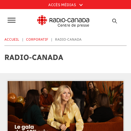
Aller
ACCÈS MÉDIAS
au
contenu
principal
ACCUEIL
CORPORATIF
RADIO-CANADA
RADIO-CANADA