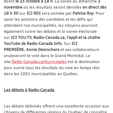
direct
le 23 octobre à 18 h
. La soirée du dimanche
2
novembre
où les résultats seront dévoilés
en direct dès
18 h 30
sur
ICI RDI
sera animée par
Patrice Roy
. Pour
saisir les positions des candidats et les défis qui
attendent nos municipalités, les citoyens pourront
également suivre les débats et la soirée électorale
sur
ICI TOU.TV, Radio-Canada.ca, l’appli et la chaîne
YouTube de Radio-Canada Info
. Sur
ICI
PREMIÈRE
,
Annie Desrochers
et ses collaborateurs
analyseront le vote dans le Grand Montréal. Le
site
Radio-Canada.ca/municipales
est la destination
pour suivre tous les résultats du vote en temps réel
dans les 1091 municipalités au Québec.
Les débats à Radio-Canada
Les débats télévisés offrent une excellente occasion aux
citoyens de différentes régions du Québec de connaître