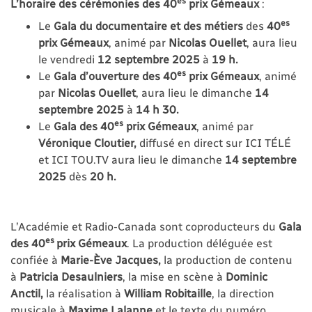
L’horaire des cérémonies des 40
prix Gémeaux
:
es
Le
Gala du documentaire et des métiers
des
40
prix Gémeaux
, animé par
Nicolas Ouellet
,
aura lieu
le vendredi
12 septembre 2025
à
19 h.
es
Le
Gala d’ouverture des 40
prix Gémeaux
, animé
par
Nicolas Ouellet
,
aura lieu le dimanche
14
septembre 2025
à
14 h 30.
es
Le
Gala des 40
prix Gémeaux
, animé par
Véronique Cloutier,
diffusé en direct sur ICI TÉLÉ
et ICI TOU.TV aura lieu le dimanche
14 septembre
2025
dès
20 h.
L’Académie et Radio-Canada sont coproducteurs du
Gala
es
des 40
prix Gémeaux
. La production déléguée est
confiée à
Marie-Ève Jacques,
la production de contenu
à
Patricia Desaulniers
, la mise en scène à
Dominic
Anctil,
la réalisation à
William Robitaille
, la direction
musicale à
Maxime Lalanne
et le texte du numéro