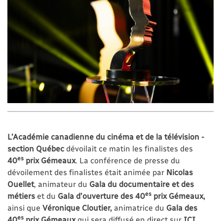
L’Académie canadienne du cinéma et de la télévision -
section Québec
dévoilait ce matin les finalistes des
es
40
prix Gémeaux
. La conférence de presse du
dévoilement des finalistes était animée par
Nicolas
Ouellet
, animateur du
Gala du documentaire et des
es
métiers
et du
Gala d’ouverture des 40
prix Gémeaux,
ainsi que
Véronique Cloutier,
animatrice du
Gala des
es
40
prix Gémeaux
qui sera diffusé
en direct sur
ICI