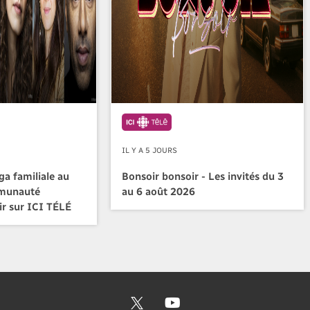
IL Y A 5 JOURS
a familiale au
Bonsoir bonsoir - Les invités du 3
mmunauté
au 6 août 2026
ir sur ICI TÉLÉ