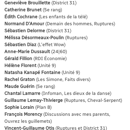
Geneviève Brouillette
(District 31)
Catherine Brunet
(5e rang)
Édith Cochrane
(Les enfants de la télé)
Normand D’Amour
(Demain des hommes, Ruptures)
Sébastien Delorme
(District 31)
Mélissa Désormeaux-Poulin
(Ruptures)
Sébastien Diaz
(L’effet Wow)
Anne-Marie Dussault
(24|60)
Gérald Fillion
(RDI Économie)
Hélène Florent
(Unité 9)
Natasha Kanapé Fontaine
(Unité 9)
Rachel Graton
(Les Simone, Faits divers)
Maude Guérin
(5e rang)
Chantal Lamarre
(Infoman, Les dieux de la danse)
Guillaume Lemay-Thivierge
(Ruptures, Cheval-Serpent)
Sophie Lorain
(Plan B)
François Morency
(Discussions avec mes parents,
Ouvrez les guillemets)
Vincent-Guillaume Otis
(Ruptures et District 31)