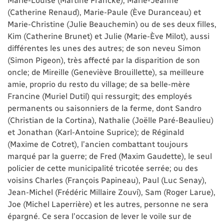
(Catherine Renaud), Marie-Paule (Ève Duranceau) et
Marie-Christine (Julie Beauchemin) ou de ses deux filles,
Kim (Catherine Brunet) et Julie (Marie-Ève Milot), aussi
différentes les unes des autres; de son neveu Simon
(Simon Pigeon), très affecté par la disparition de son
oncle; de Mireille (Geneviève Brouillette), sa meilleure
amie, proprio du resto du village; de sa belle-mère
Francine (Muriel Dutil) qui ressurgit; des employés
permanents ou saisonniers de la ferme, dont Sandro
(Christian de la Cortina), Nathalie (Joëlle Paré-Beaulieu)
et Jonathan (Karl-Antoine Suprice); de Réginald
(Maxime de Cotret), l’ancien combattant toujours
marqué par la guerre; de Fred (Maxim Gaudette), le seul
policier de cette municipalité tricotée serrée; ou des
voisins Charles (François Papineau), Paul (Luc Senay),
Jean-Michel (Frédéric Millaire Zouvi), Sam (Roger Larue),
Joe (Michel Laperrière) et les autres, personne ne sera
épargné. Ce sera l’occasion de lever le voile sur de