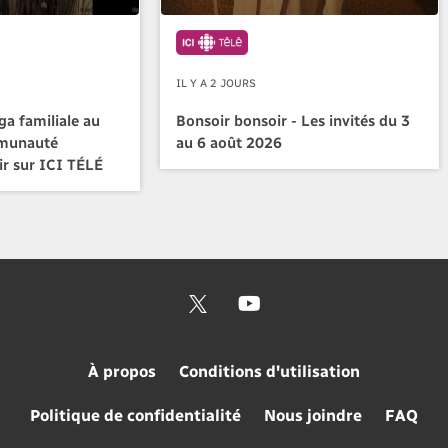
IL Y A 2 JOURS
a familiale au
Bonsoir bonsoir - Les invités du 3
mmunauté
au 6 août 2026
ir sur ICI TÉLÉ
À propos
Conditions d'utilisation
Politique de confidentialité
Nous joindre
FAQ