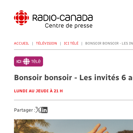
Aller
au
contenu
principal
ACCUEIL
TÉLÉVISION
ICI TÉLÉ
BONSOIR BONSOIR - LES INV
Bonsoir bonsoir - Les invités 6 a
LUNDI AU JEUDI À 21 H
Partager :