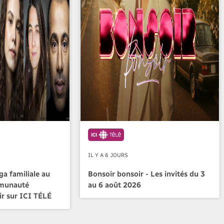
IL Y A 6 JOURS
a familiale au
Bonsoir bonsoir - Les invités du 3
mmunauté
au 6 août 2026
ir sur ICI TÉLÉ