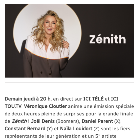
Demain jeudi à 20 h
, en direct sur
ICI TÉLÉ
et
ICI
TOU.TV
,
Véronique Cloutier
anime une émission spéciale
de deux heures pleine de surprises pour la grande finale
de
Zénith
!
Joël Denis
(Boomers),
Daniel Parent
(X),
Constant Bernard
(Y) et
Naïla Louidort
(Z) sont les fiers
e
représentants de leur génération et un 5
artiste