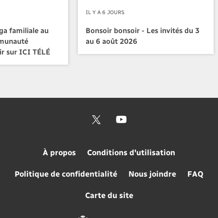
IL Y A 6 JOURS
a familiale au
Bonsoir bonsoir - Les invités du 3
mmunauté
au 6 août 2026
ir sur ICI TÉLÉ
À propos
Conditions d'utilisation
Politique de confidentialité
Nous joindre
FAQ
Carte du site