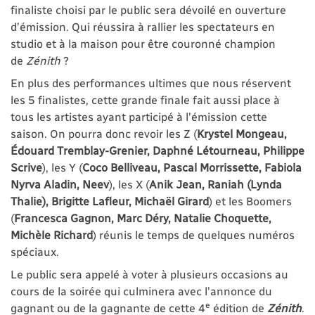
finaliste choisi par le public sera dévoilé en ouverture
d’émission. Qui réussira à rallier les spectateurs en
studio et à la maison pour être couronné champion
de
Zénith
?
En plus des performances ultimes que nous réservent
les 5 finalistes, cette grande finale fait aussi place à
tous les artistes ayant participé à l’émission cette
saison. On pourra donc revoir les Z (
Krystel Mongeau,
Édouard Tremblay-Grenier, Daphné Létourneau, Philippe
Scrive
), les Y (
Coco Belliveau, Pascal Morrissette, Fabiola
Nyrva Aladin, Neev
), les X (
Anik Jean, Raniah (Lynda
Thalie), Brigitte Lafleur, Michaël Girard
) et les Boomers
(
Francesca Gagnon, Marc Déry, Natalie Choquette,
Michèle Richard
) réunis le temps de quelques numéros
spéciaux.
Le public sera appelé à voter à plusieurs occasions au
cours de la soirée qui culminera avec l’annonce du
e
gagnant ou de la gagnante de cette 4
édition de
Zénith
.