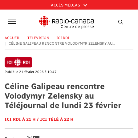
Aller
ACCÈS MÉDIAS
au
contenu
principal
ACCUEIL
TÉLÉVISION
ICI RDI
CÉLINE GALIPEAU RENCONTRE VOLODYMYR ZELENSKY AU...
Publié le 21 février 2026 à 10:47
Céline Galipeau rencontre
Volodymyr Zelensky au
Téléjournal de lundi 23 février
ICI RDI À 21 H / ICI TÉLÉ À 22 H