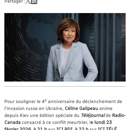
Partager :
e
Pour souligner le 4
anniversaire du déclenchement de
l’invasion russe en Ukraine,
Céline Galipeau
anime
depuis Kiev une édition spéciale du
Téléjournal
de
Radio-
Canada
consacré à ce conflit meurtrier, l
e lundi 23
février 2026
,
à 21 h
sur
ICI RDI
,
à 22 h
sur
ICI TÉLÉ