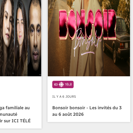
IL Y A 6 JOURS
a familiale au
Bonsoir bonsoir - Les invités du 3
mmunauté
au 6 août 2026
ir sur ICI TÉLÉ