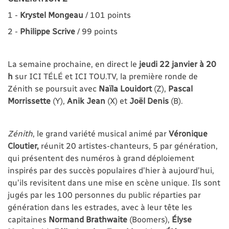
1 -
Krystel Mongeau
/ 101 points
2 -
Philippe Scrive
/ 99 points
La semaine prochaine, en direct le
jeudi 22 janvier à 20
h
sur ICI TÉLÉ et ICI TOU.TV, la première ronde de
Zénith se poursuit avec
Naïla Louidort
(Z),
Pascal
Morrissette
(Y),
Anik Jean
(X) et
Joël
Denis
(B).
Zénith
, le grand variété musical animé par
Véronique
Cloutier,
réunit 20 artistes-chanteurs, 5 par génération,
qui présentent des numéros à grand déploiement
inspirés par des succès populaires d’hier à aujourd’hui,
qu’ils revisitent dans une mise en scène unique. Ils sont
jugés par les 100 personnes du public réparties par
génération dans les estrades, avec à leur tête les
capitaines
Normand Brathwaite
(Boomers),
Élyse