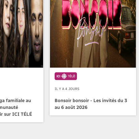
IL Y A 4 JOURS
a familiale au
Bonsoir bonsoir - Les invités du 3
mmunauté
au 6 août 2026
ir sur ICI TÉLÉ