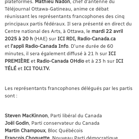
plateformes.
Mathieu Nadon
, chef d'antenne du
Téléjournal Ottawa-Gatineau, anime ce débat
réunissant les représentants francophones des cinq
principaux partis fédéraux. Il sera présenté en direct du
Centre national des Arts, à Ottawa, le
mardi 22 avril
2025 à 20 h
(HAE) sur
ICI RDI,
Radio-Canada.ca
et
l’appli Radio-Canada Info
. D’une durée de 60
minutes, il sera également diffusé à 21 h sur
ICI
PREMIÈRE
et
Radio-Canada OHdio
et à 23 h sur
ICI
TÉLÉ
et
ICI TOU.TV.
Les représentants francophones délégués par les partis
sont :
Steven MacKinnon
, Parti libéral du Canada
Joël Godin
, Parti conservateur du Canada
Martin Champoux
, Bloc Québécois
François Choquette
, Nouveau Parti démocratique