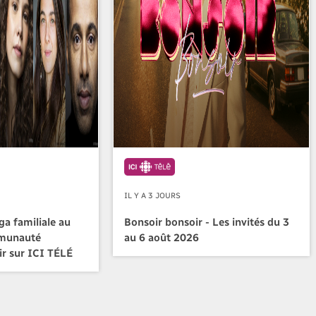
IL Y A 3 JOURS
a familiale au
Bonsoir bonsoir - Les invités du 3
mmunauté
au 6 août 2026
ir sur ICI TÉLÉ