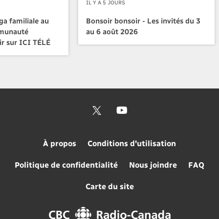
IL Y A 5 JOURS
a familiale au
Bonsoir bonsoir - Les invités du 3
mmunauté
au 6 août 2026
ir sur ICI TÉLÉ
À propos
Conditions d'utilisation
Politique de confidentialité
Nous joindre
FAQ
Carte du site