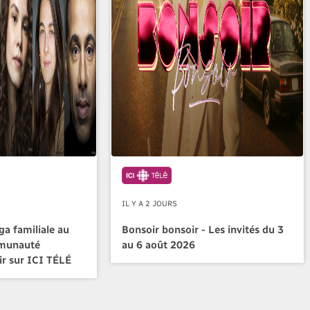
IL Y A 2 JOURS
a familiale au
Bonsoir bonsoir - Les invités du 3
mmunauté
au 6 août 2026
ir sur ICI TÉLÉ