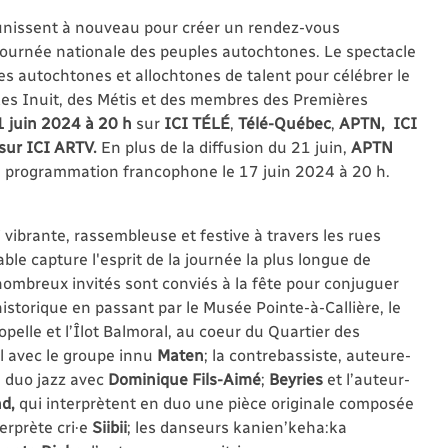
unissent à nouveau pour créer un rendez-vous
, Journée nationale des peuples autochtones. Le spectacle
tes autochtones et allochtones de talent pour célébrer le
s des Inuit, des Métis et des membres des Premières
 juin 2024 à 20 h
sur
ICI TÉLÉ
,
Télé-Québec
,
APTN, ICI
 sur ICI ARTV.
En plus de la diffusion du 21 juin,
APTN
sa programmation francophone le 17 juin 2024 à 20 h.
vibrante, rassembleuse et festive à travers les rues
ble capture l'esprit de la journée la plus longue de
ombreux invités sont conviés à la fête pour conjuguer
storique en passant par le Musée Pointe-à-Callière, le
opelle et l’Îlot Balmoral, au coeur du Quartier des
 avec le groupe innu
Maten
; la contrebassiste, auteure-
 duo jazz avec
Dominique Fils-Aimé
;
Beyries
et l’auteur-
nd,
qui interprètent en duo une pièce originale composée
erprète cri·e
Siibii
; les danseurs kanien’keha:ka