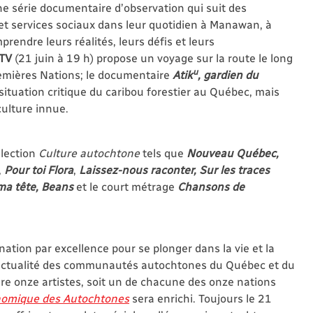
une série documentaire d’observation qui suit des
et services sociaux dans leur quotidien à Manawan, à
endre leurs réalités, leurs défis et leurs
TV
(21 juin à 19 h) propose un voyage sur la route le long
u
remières Nations; le documentaire
Atik
, gardien du
situation critique du caribou forestier au Québec, mais
ulture innue.
llection
Culture autochtone
tels que
Nouveau Québec,
,
Pour toi Flora
,
Laissez-nous raconter, Sur les traces
s ma tête, Beans
et le court métrage
Chansons de
nation par excellence pour se plonger dans la vie et la
’actualité des communautés autochtones du Québec et du
re onze artistes, soit un de chacune des onze nations
onomique des Autochtones
sera enrichi. Toujours le 21