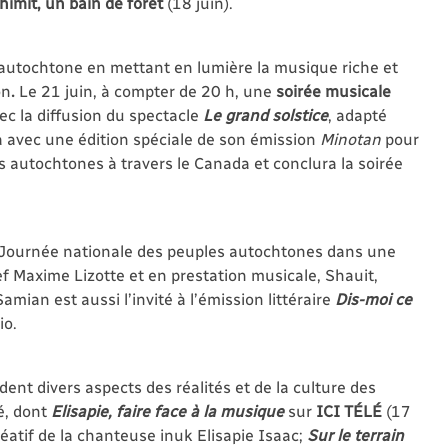
himit, un bain de forêt
(18 juin).
 autochtone en mettant en lumière la musique riche et
on
.
Le 21 juin, à compter de 20 h, une
soirée musicale
ec la diffusion du spectacle
Le grand solstice
, adapté
ra avec une édition spéciale de son émission
Minotan
pour
s autochtones à travers le Canada et conclura la soirée
a Journée nationale des peuples autochtones dans une
ef Maxime Lizotte et en prestation musicale, Shauit,
mian est aussi l’invité à l’émission littéraire
Dis-moi ce
io.
ent divers aspects des réalités et de la culture des
é, dont
Elisapie, faire face à la musique
sur
ICI TÉLÉ
(17
réatif de la chanteuse inuk Elisapie Isaac;
Sur le terrain