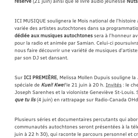
réserve
(21 juin) ainsi que le livre audio jeunesse
Nuts
ICI MUSIQUE soulignera le Mois national de l'histoire
variée des artistes autochtones dans sa programmati
dédiée aux musiques autochtones
sera à l’honneur av
pour la radio et animée par Samian. Celui-ci poursuiv
nous faire découvrir une variété de musiques d’artiste
par son DJ set dansant.
Sur
ICI PREMIÈRE
, Melissa Mollen Dupuis souligne l
spéciale de
Kuei! Kwe!
le 21 juin à 20 h.
Invités
: le ch
Joseph Sarenhes et la violoniste Geneviève St-Louis. Sa
que tu lis
(4 juin) en rattrapage sur Radio-Canada OHd
Plusieurs séries et documentaires percutants qui abord
communautés autochtones seront présentées à la tél
juin à 22 h 30), qui raconte le parcours personnel et c