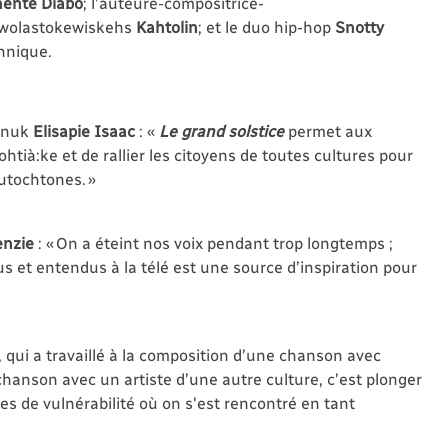
hente Diabo
; l’auteure-compositrice-
e wolastokewiskehs
Kahtolin
; et le duo hip-hop
Snotty
annique.
 inuk
Elisapie Isaac
: «
Le grand solstice
permet aux
htià:ke et de rallier les citoyens de toutes cultures pour
utochtones. »
enzie
:
« On a éteint nos voix pendant trop longtemps ;
us et entendus à la télé est une source d’inspiration pour
, qui a travaillé à la composition d’une chanson avec
chanson avec un artiste d’une autre culture, c’est plonger
es de vulnérabilité où on s'est rencontré en tant