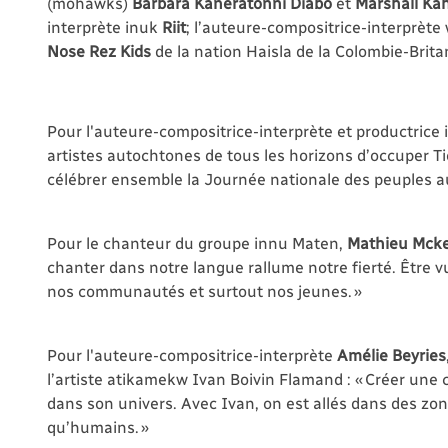
(mohawks)
Barbara Kaneratonni Diabo
et
Marshall Ka
interprète inuk
Riit
; l’auteure-compositrice-interprèt
Nose Rez Kids
de la nation Haisla de la Colombie-Brit
Pour l'auteure-compositrice-interprète et productrice
artistes autochtones de tous les horizons d’occuper Tio
célébrer ensemble la Journée nationale des peuples a
Pour le chanteur du groupe innu Maten,
Mathieu Mck
chanter dans notre langue rallume notre fierté. Être v
nos communautés et surtout nos jeunes. »
Pour l'auteure-compositrice-interprète
Amélie Beyries
l’artiste atikamekw Ivan Boivin Flamand :
« Créer une 
dans son univers. Avec Ivan, on est allés dans des zon
qu’humains. »