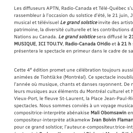
Les diffuseurs APTN, Radio-Canada et Télé-Québec s’
rassembleur à l’occasion du solstice d’été, le 21 juin
musical et télévisuel
Le grand solstice
invite des artis
patrimoine, la diversité culturelle et les contribution
Nations au Canada.
Le grand solstice
sera diffusé
le
21
MUSIQUE
,
ICI TOU.TV
,
Radio-Canada OHdio
et
à 21 h
présentera le spectacle en primeur dans le cadre de 
e
Cette 4
édition
promet une célébration toujours aussi 
animées de Tiohtià:ke (Montréal). Ce spectacle inoublia
l'année où musique, chants et danses rayonnent. De n
leurs musiques aux éléments du Montréal culturel et hi
Vieux-Port, le fleuve St-Laurent, la Place Jean-Paul-Ri
spectacles. Nous sommes conviés à un voyage musical
compositrice-interprète abénakise
Mali Obomsawin
en
compositeur-interprète atikamekw
Ivan Boivin Flama
pour ce grand solstice; l’auteur.e-compositeur.trice-int