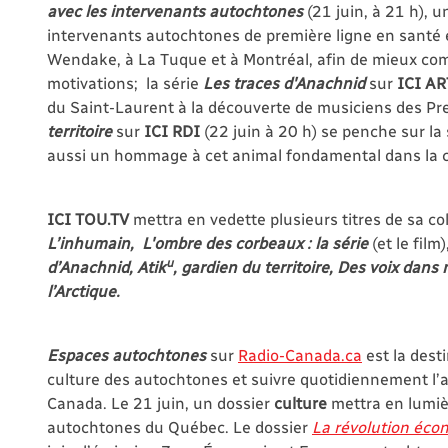
avec les intervenants autochtones
(21 juin, à 21 h), 
intervenants autochtones de première ligne en santé 
Wendake, à La Tuque et à Montréal, afin de mieux compr
motivations; la série
Les traces d'Anachnid
sur
ICI AR
du Saint-Laurent à la découverte de musiciens des P
territoire
sur
ICI RDI
(22 juin à 20 h) se penche sur la 
aussi un hommage à cet animal fondamental dans la c
ICI TOU.TV
mettra en vedette plusieurs titres de sa co
L’inhumain, L'ombre des corbeaux : la série
(et le film)
u
d’Anachnid, Atik
, gardien du territoire, Des voix dan
l’Arctique.
Espaces autochtones
sur
Radio-Canada.ca
est la desti
culture des autochtones et suivre quotidiennement l
Canada. Le 21 juin, un dossier
culture
mettra en lumiè
autochtones du Québec. Le dossier
La révolution éc