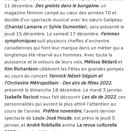
11 décembre.
Des grelots dans le bungalow
, un
magazine féminin campé au cœur des années 70 et
doublé d’un spectacle musical avec les sœurs Galipeau
(
Chantal Lamarre
et
Sylvie Dumontier
), sera présenté le
jeudi 15 décembre. Le samedi 17 décembre,
Femmes
symphoniques
suit plusieurs cheffes d’orchestre
canadiennes qui font leur marque dans un métier qui a
longtemps été réservé aux hommes. Avec toute la
puissance et le velours de leurs voix,
Mélissa Bédard
et
Kim Richardson
célèbrent les Fêtes en grandes pompes
au cours du concert
Yannick Nézet-Séguin et
l'Orchestre Métropolitain - Des airs de fêtes 2022
,
présenté le dimanche 18­ décembre. Le mardi 3 janvier,
Isabelle Racicot
nous fait découvrir
Les dix de 2022
, ces
personnalités qui auront le plus attiré l’attention au
cours de l’année.
Préfère novembre
, l’avant-dernier
spectacle de
Louis-José Houde
, est prévu le jeudi 5
janvier, et
André Robitaille
anime
La revue culturelle