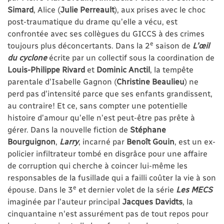
Simard
, Alice (
Julie Perreault
), aux prises avec le choc
post-traumatique du drame qu’elle a vécu, est
confrontée avec ses collègues du GICCS à des crimes
e
toujours plus déconcertants. Dans la 2
saison de
L’œil
du cyclone
écrite par un collectif sous la coordination de
Louis-Philippe Rivard
et
Dominic Anctil
, la tempête
parentale d’Isabelle Gagnon (
Christine Beaulieu
) ne
perd pas d’intensité parce que ses enfants grandissent,
au contraire! Et ce, sans compter une potentielle
histoire d’amour qu’elle n’est peut-être pas prête à
gérer. Dans la nouvelle fiction de
Stéphane
Bourguignon
,
Larry
, incarné par
Benoît Gouin
, est un ex-
policier infiltrateur tombé en disgrâce pour une affaire
de corruption qui cherche à coincer lui-même les
responsables de la fusillade qui a failli coûter la vie à son
e
épouse. Dans le 3
et dernier volet de la série
Les MECS
imaginée par l’auteur principal
Jacques Davidts
, la
cinquantaine n'est assurément pas de tout repos pour