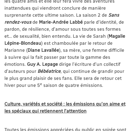
les quatre amis et elle leur fera vivre des aventures
inattendues qui viendront conclure de manière
surprenante cette ultime saison. La saison 2 de
Sans
rendez-vous
de
Marie-Andrée Labbé
parle d’identité, de
pardon, de résilience, d’amour sous toutes ses formes
et… de sexualité, bien entendu. La vie de Sarah (
Magalie
Lépine-Blondeau
) est chamboulée par le retour de
Marianne (
Diane Lavallée
), sa mère, une femme difficile
à suivre qui la fait passer par toute la gamme des
émotions.
Guy A. Lepage
dirige l’écriture d’un collectif
d’auteurs pour
Bébéatrice
, qui
continue de grandir pour
le plus grand plaisir de ses fans. Elle sera de retour cet
e
hiver pour une 5
saison de quatre émissions.
Culture, variétés et société : les émissions qu’on aime et
les spéciaux qui retiennent l’attention
Toutes les émissions appréciées du public en soirée sont