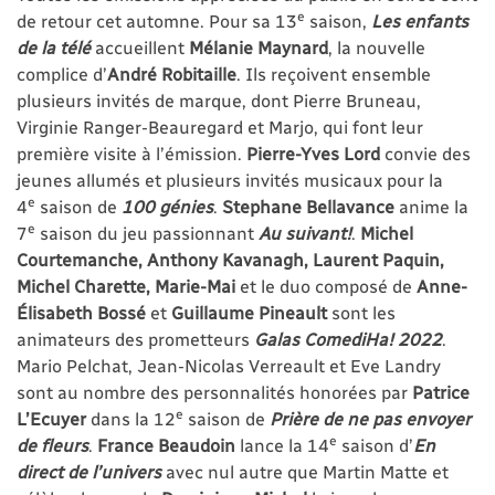
e
de retour cet automne. Pour sa 13
saison,
Les enfants
de
la télé
accueillent
Mélanie Maynard
, la nouvelle
complice d’
André Robitaille
. Ils reçoivent ensemble
plusieurs invités de marque, dont Pierre Bruneau,
Virginie Ranger-Beauregard et Marjo, qui font leur
première visite à l’émission.
Pierre-Yves Lord
convie des
jeunes allumés et plusieurs invités musicaux pour la
e
4
saison de
100 génies
.
Stephane Bellavance
anime la
e
7
saison du jeu passionnant
Au
suivant!
.
Michel
Courtemanche, Anthony Kavanagh, Laurent Paquin,
Michel Charette, Marie-Mai
et le duo composé de
Anne-
Élisabeth Bossé
et
Guillaume Pineault
sont les
animateurs des prometteurs
Galas ComediHa! 2022
.
Mario Pelchat, Jean-Nicolas Verreault et Eve Landry
sont au nombre des personnalités honorées par
Patrice
e
L’Ecuyer
dans la 12
saison de
Prière de ne pas envoyer
e
de fleurs
.
France
Beaudoin
lance la 14
saison d’
En
direct
de l’univers
avec nul autre que Martin Matte et