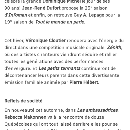
célèbre la grande
Dominique Michel
le jour de ses
e
90 ans!
Jean-René Dufort
propose la 23
saison
d’
Infoman
et enfin, on retrouve
Guy A.
Lepage
pour la
e
19
saison de
Tout le monde en parle
.
Cet hiver,
Véronique Cloutier
renouera avec l’énergie du
direct dans une compétition musicale originale,
Zénith
,
où des artistes chanteurs viendront séduire et rallier
toutes les générations avec des performances
d’envergure. Et
Les petits tannants
continueront de
décontenancer leurs parents dans cette divertissante
émission familiale animée par
Pierre Hébert
.
Reflets de société
En nouveauté cet automne, dans
Les
ambassadrices
,
Rebecca Makonnen
va à la rencontre de douze
Québécoises qui ont tout laissé derrière elles pour se