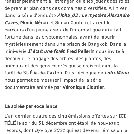
réaliser pleinement à l’étranger, où elles jouent des rôles
de premier plan dans des domaines diversifiés. À l’hiver,
dans la série d’enquête
Alpha_02 : Le mystère Alexandre
Cazes
,
Monic Néron
et
Simon Coutu
retracent le
parcours d’un jeune crack de l’informatique qui a fait
fortune dans les cryptomonnaies, avant de mourir
mystérieusement dans une prison de Bangkok. Dans la
mini-série
Il était une forêt
,
Fred Pellerin
nous invite à
découvrir le langage des arbres, des plantes, des
animaux et des gens colorés qui se croisent dans la
forêt de St-Élie-de-Caxton. Puis l’épilogue de
Loto-Méno
nous permet de mesurer l’impact de la série
documentaire animée par
Véronique Cloutier
.
La soirée par excellence
L’an dernier, quatre des cinq émissions offertes sur
ICI
TÉLÉ
le soir du 31 décembre ont établi de nouveaux
records, dont
Bye Bye 2021
qui est devenu l’émission la