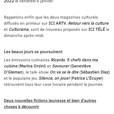
2022
le vendredi 6 janvier.
Rappelons enfin que les deux magazines culturels
diffusés en primeur sur
ICI ARTV
,
Retour vers la culture
et
Culturama
, sont de nouveau proposés sur
ICI TÉLÉ
le
dimanche après-midi.
Les beaux jours se poursuivent
Les émissions culinaires
Ricardo
,
5 chefs dans ma
cuisine
(
Marina Orsini
) et
Savourer
(
Geneviève
O’Gleman
), le talk-show
On va se le
dire
(
Sébastien
Diaz
)
et le populaire jeu
Silence, on joue!
(
Patrice
L’Écuyer
)
retrouvent tous leur case horaire pendant la journée.
Deux nouvelles fictions jeunesse et bien d’autres
choses à découvrir