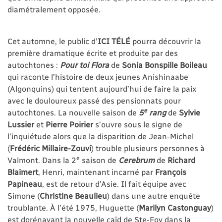
diamétralement opposée.
Cet automne, le public d’
ICI
TÉLÉ
pourra découvrir la
première dramatique écrite et produite par des
autochtones :
Pour toi Flora
de
Sonia Bonspille Boileau
qui raconte l’histoire de deux jeunes Anishinaabe
(Algonquins) qui tentent aujourd’hui de faire la paix
avec le douloureux passé des pensionnats pour
e
autochtones. La nouvelle saison de
5
rang
de
Sylvie
Lussier
et
Pierre Poirier
s’ouvre sous le signe de
l’inquiétude alors que la disparition de Jean-Michel
(
Frédéric Millaire-Zouvi
) trouble plusieurs personnes à
e
Valmont. Dans la 2
saison de
Cerebrum
de
Richard
Blaimert
, Henri, maintenant incarné par
François
Papineau
, est de retour d’Asie. Il fait équipe avec
Simone (
Christine Beaulieu
) dans une autre enquête
troublante. À l’été 1975, Huguette (
Marilyn Castonguay
)
est dorénavant la nouvelle caïd de Ste-Foy dans la