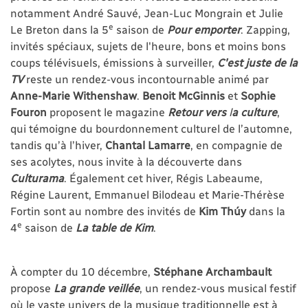
notamment André Sauvé, Jean-Luc Mongrain et Julie
e
Le Breton dans la 5
saison de
Pour emporter
. Zapping,
invités spéciaux, sujets de l'heure, bons et moins bons
coups télévisuels, émissions à surveiller,
C'est juste de la
TV
reste un rendez-vous incontournable animé par
Anne-Marie Withenshaw
.
Benoit McGinnis
et
Sophie
Fouron
proposent le magazine
Retour vers
l
a culture
,
qui témoigne du bourdonnement culturel de l’automne,
tandis qu’à l’hiver,
Chantal Lamarre
, en compagnie de
ses acolytes, nous invite à la découverte dans
Culturama
. Également cet hiver, Régis Labeaume,
Régine Laurent, Emmanuel Bilodeau et Marie-Thérèse
Fortin sont au nombre des invités de
Kim Thúy
dans la
e
4
saison de
La table de Kim
.
À compter du 10 décembre,
Stéphane Archambault
propose
La grande veillée
, un rendez-vous musical festif
où le vaste univers de la musique traditionnelle est à