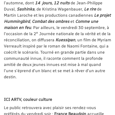
l’automne, dont
14 jours, 12 nuits
de Jean-Philippe
Duval,
Sashinka
, de Kristina Wagenbauer,
Le rire
de
Martin Laroche et les productions canadiennes
Le projet
Hummingbird
,
Combat des ombres
et
Comme une
maison en feu
.
Par ailleurs, le vendredi 30 septembre, à
e
l’occasion de la 2
Journée nationale de la vérité et de la
réconciliation, on diffusera
Kuessipan
, un film de Myriam
Verreault inspiré par le roman de Naomi Fontaine, qui a
coécrit le scénario. Tourné en grande partie dans une
communauté innue, il raconte comment la profonde
amitié de deux jeunes innues est mise à mal quand
l’une s’éprend d’un blanc et se met à rêver d’un autre
destin.
ICI ARTV, couleur culture
Le public retrouvera avec plaisir ses rendez-vous
préférés du vendredi soir :
France Beaudoin
accueille