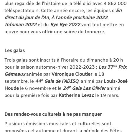
plus regardée de l’histoire de la télé d’ici avec 4 862 000
téléspectateurs. Cette année encore, les équipes d’
En
direct du
jour de l’An
,
À l’année prochaine 2022
,
Infoman 2022
et du
Bye Bye 2022
vont tout mettre en
œuvre pour vous offrir une soirée du tonnerre.
Les galas
Trois galas sont inscrits à l’horaire du dimanche à 20 h
es
pour la saison automne-hiver 2022-2023 :
Les 37
Prix
Gémeaux
animés par
Véronique Cloutier
le 18
e
septembre, le
44
Gala de
l’ADISQ
, animé par
Louis-José
e
Houde
le 6 novembre et le
24
Gala Les Olivier
animé
pour la première fois par
Katherine Levac
le 19 mars.
Des rendez-vous culturels à ne pas manquer
Plusieurs émissions musicales et culturelles sont
proposées cet automne et durant la période des Fêtes.