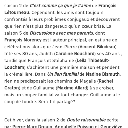
saison 2 de
C’est comme ça que je t’aime
de
François
Létourneau
. Cependant, les amis sont toujours
confrontés à leurs problèmes conjugaux et découvrent
que rien n'est plus dangereux qu’un cœur brisé. La
saison 5 de
Discussions avec mes parents
, dont
François Morency
est l’auteur principal, en est une de
célébrations alors que Jean-Pierre (
Vincent Bilodeau
)
fête ses 80 ans, Judith (
Caroline Bouchard
) ses 40 ans ,
tandis que François et Stéphanie (
Leila Thibeault-
Louchem
) s’achètent une première maison et pendent
la crémaillère. Dans
Un lien familial
de
Nadine Bismuth
,
rien ne prédisposait les chemins de Magalie (
Rachel
Graton
) et de Guillaume (
Maxime Allard
) à se croiser,
mais un souper familial va tout changer. Guillaume a le
coup de foudre. Sera-t-il partagé?
Cet hiver, dans la saison 2 de
Doute raisonnable
écrite
par
Pierre-Marc Drouin
,
Annabelle Poisson
et
Geneviève