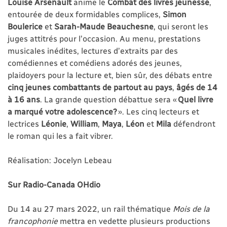
Louise Arsenault
anime le
Combat des livres jeunesse
,
entourée de deux formidables complices,
Simon
Boulerice
et
Sarah-Maude Beauchesne
, qui seront les
juges attitrés pour l’occasion. Au menu, prestations
musicales inédites, lectures d’extraits par des
comédiennes et comédiens adorés des jeunes,
plaidoyers pour la lecture et, bien sûr, des débats entre
cinq jeunes combattants de partout au pays
,
âgés de 14
à 16 ans
. La grande question débattue sera «
Quel livre
a marqué votre adolescence?
». Les cinq lecteurs et
lectrices
Léonie
,
William
,
Maya
,
Léon
et
Mila
défendront
le roman qui les a fait vibrer.
Réalisation: Jocelyn Lebeau
Sur Radio-Canada OHdio
Du 14 au 27 mars 2022, un rail thématique
Mois de la
francophonie
mettra en vedette plusieurs productions