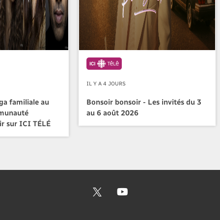
IL Y A 4 JOURS
a familiale au
Bonsoir bonsoir - Les invités du 3
mmunauté
au 6 août 2026
ir sur ICI TÉLÉ