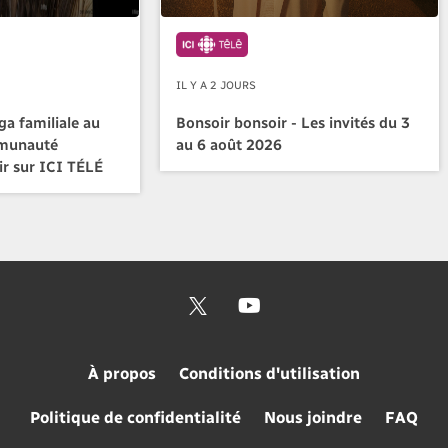
IL Y A 2 JOURS
a familiale au
Bonsoir bonsoir - Les invités du 3
mmunauté
au 6 août 2026
ir sur ICI TÉLÉ
À propos
Conditions d'utilisation
Politique de confidentialité
Nous joindre
FAQ