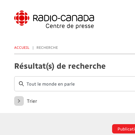
Aller
au
contenu
principal
ACCUEIL
RECHERCHE
Résultat(s) de recherche
Trier
Publicat