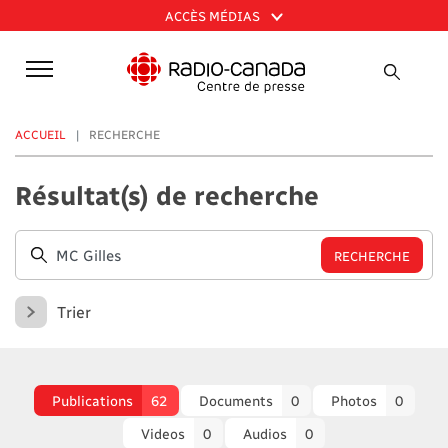
Aller
ACCÈS MÉDIAS
au
contenu
principal
ACCUEIL
RECHERCHE
Résultat(s) de recherche
Trier
Publications
62
Documents
0
Photos
0
Videos
0
Audios
0