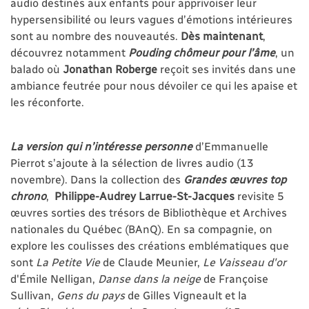
audio destinés aux enfants pour apprivoiser leur
hypersensibilité ou leurs vagues d’émotions intérieures
sont au nombre des nouveautés.
Dès maintenant
,
découvrez notamment
Pouding chômeur pour l’âme
, un
balado où
Jonathan Roberge
reçoit ses invités dans une
ambiance feutrée pour nous dévoiler ce qui les apaise et
les réconforte.
La version qui n’intéresse personne
d’Emmanuelle
Pierrot s’ajoute à la sélection de livres audio (13
novembre). Dans la collection des
Grandes œuvres top
chrono
,
Philippe-Audrey Larrue-St-Jacques
revisite 5
œuvres sorties des trésors de Bibliothèque et Archives
nationales du Québec (BAnQ). En sa compagnie, on
explore les coulisses des créations emblématiques que
sont
La Petite Vie
de Claude Meunier,
Le Vaisseau d'or
d'Émile Nelligan,
Danse dans la neige
de Françoise
Sullivan,
Gens du pays
de Gilles Vigneault et la