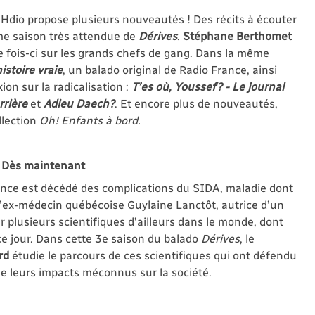
dio propose plusieurs nouveautés ! Des récits à écouter
ème saison très attendue de
Dérives
.
Stéphane Berthomet
te fois-ci sur les grands chefs de gang. Dans la même
istoire vraie
, un balado original de Radio France, ainsi
ion sur la radicalisation :
T’es où, Youssef? - Le journal
rrière
et
Adieu Daech?
. Et encore plus de nouveautés,
llection
Oh! Enfants à bord.
 Dès maintenant
nce est décédé des complications du SIDA, maladie dont
par l’ex-médecin québécoise Guylaine Lanctôt, autrice d’un
ar plusieurs scientifiques d’ailleurs dans le monde, dont
 ce jour. Dans cette 3e saison du balado
Dérives
, le
rd
étudie le parcours de ces scientifiques qui ont défendu
e leurs impacts méconnus sur la société.