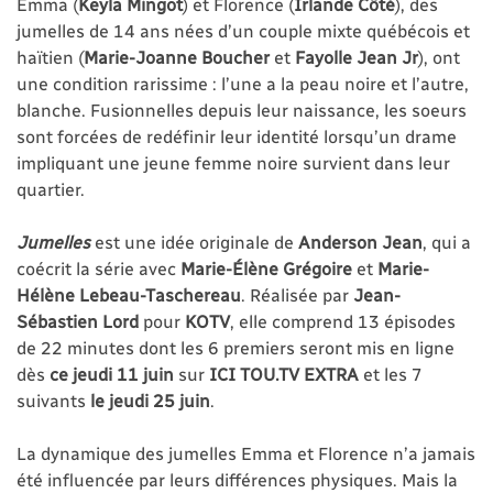
Emma (
Keyla Mingot
) et Florence (
Irlande Côté
), des
jumelles de 14 ans nées d’un couple mixte québécois et
haïtien (
Marie-Joanne Boucher
et
Fayolle Jean Jr
), ont
une condition rarissime : l’une a la peau noire et l’autre,
blanche. Fusionnelles depuis leur naissance, les soeurs
sont forcées de redéfinir leur identité lorsqu’un drame
impliquant une jeune femme noire survient dans leur
quartier.
Jumelles
est une idée originale de
Anderson Jean
, qui a
coécrit la série avec
Marie-Élène Grégoire
et
Marie-
Hélène Lebeau-Taschereau
. Réalisée par
Jean-
Sébastien Lord
pour
KOTV
, elle comprend 13 épisodes
de 22 minutes dont les 6 premiers seront mis en ligne
dès
ce jeudi 11 juin
sur
ICI TOU.TV
EXTRA
et les 7
suivants
le jeudi 25 juin
.
La dynamique des jumelles Emma et Florence n’a jamais
été influencée par leurs différences physiques. Mais la