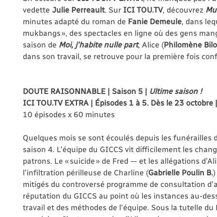
vedette
Julie Perreault
. Sur
ICI TOU.TV
, découvrez
Mu
minutes adapté du roman de
Fanie Demeule
, dans leq
mukbangs », des spectacles en ligne où des gens mang
saison de
Moi, j’habite nulle part
, Alice (
Philomène Bil
dans son travail, se retrouve pour la première fois con
DOUTE RAISONNABLE
| Saison 5 |
Ultime saison !
ICI TOU.TV EXTRA | Épisodes 1 à 5. Dès le 23 octobre |
10 épisodes x 60 minutes
Quelques mois se sont écoulés depuis les funérailles 
saison 4. L’équipe du GICCS vit difficilement les chan
patrons. Le « suicide » de Fred — et les allégations d’Ali
l’infiltration périlleuse de Charline (
Gabrielle Poulin B.
)
mitigés du controversé programme de consultation d’a
réputation du GICCS au point où les instances au-dess
travail et des méthodes de l’équipe. Sous la tutelle d