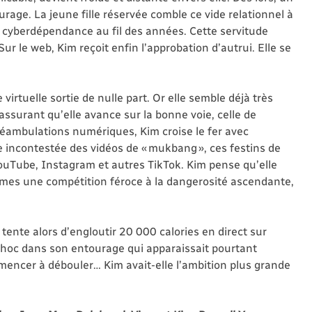
age. La jeune fille réservée comble ce vide relationnel à
e cyberdépendance au fil des années. Cette servitude
ur le web, Kim reçoit enfin l’approbation d’autrui. Elle se
virtuelle sortie de nulle part. Or elle semble déjà très
assurant qu’elle avance sur la bonne voie, celle de
éambulations numériques, Kim croise le fer avec
ne incontestée des vidéos de « mukbang », ces festins de
ouTube, Instagram et autres TikTok. Kim pense qu’elle
mmes une compétition féroce à la dangerosité ascendante,
nte alors d’engloutir 20 000 calories en direct sur
choc dans son entourage qui apparaissait pourtant
ommencer à débouler… Kim avait-elle l’ambition plus grande