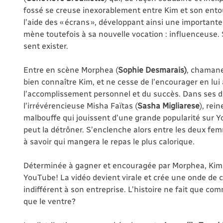
fossé se creuse inexorablement entre Kim et son entour
l’aide des « écrans », développant ainsi une important
mène toutefois à sa nouvelle vocation : influenceuse. S
sent exister.
Entre en scène Morphea (
Sophie Desmarais)
, chamane 
bien connaître Kim, et ne cesse de l’encourager en lui 
l’accomplissement personnel et du succès. Dans ses d
l’irrévérencieuse Misha Faïtas (
Sasha Migliarese
), rei
malbouffe qui jouissent d’une grande popularité sur Y
peut la détrôner. S’enclenche alors entre les deux fe
à savoir qui mangera le repas le plus calorique.
Déterminée à gagner et encouragée par Morphea, Kim te
YouTube! La vidéo devient virale et crée une onde de 
indifférent à son entreprise. L’histoire ne fait que c
que le ventre?