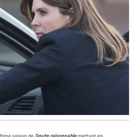
ltime saison de
Doute raisonnable
mettant en