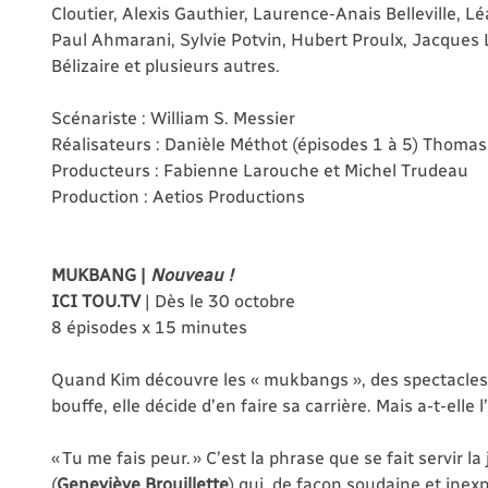
Cloutier, Alexis Gauthier, Laurence-Anais Belleville, L
Paul Ahmarani, Sylvie Potvin, Hubert Proulx, Jacques
Bélizaire et plusieurs autres.
Scénariste : William S. Messier
Réalisateurs : Danièle Méthot (épisodes 1 à 5) Thomas
Producteurs : Fabienne Larouche et Michel Trudeau
Production : Aetios Productions
MUKBANG
|
Nouveau !
ICI TOU.TV
| Dès le 30 octobre
8 épisodes x 15 minutes
Quand Kim découvre les « mukbangs », des spectacles
bouffe, elle décide d’en faire sa carrière. Mais a-t-elle
« Tu me fais peur. » C’est la phrase que se fait servir l
(
Geneviève Brouillette
) qui, de façon soudaine et inexp