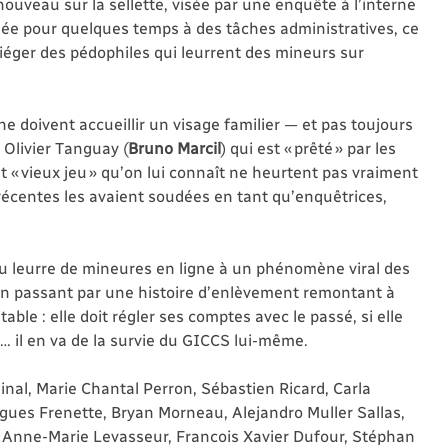
 nouveau sur la sellette, visée par une enquête à l’interne
guée pour quelques temps à des tâches administratives, ce
piéger des pédophiles qui leurrent des mineurs sur
ne doivent accueillir un visage familier — et pas toujours
 Olivier Tanguay (
Bruno Marcil
) qui est « prêté » par les
« vieux jeu » qu’on lui connaît ne heurtent pas vraiment
récentes les avaient soudées en tant qu’enquêtrices,
du leurre de mineures en ligne à un phénomène viral des
, en passant par une histoire d’enlèvement remontant à
table : elle doit régler ses comptes avec le passé, si elle
… il en va de la survie du GICCS lui-même.
nal, Marie Chantal Perron, Sébastien Ricard, Carla
ues Frenette, Bryan Morneau, Alejandro Muller Sallas,
, Anne-Marie Levasseur, Francois Xavier Dufour, Stéphan