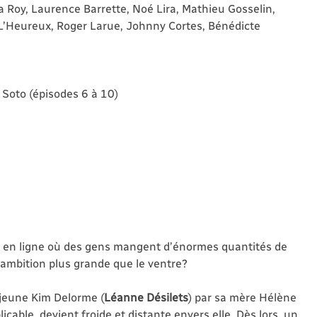
éa Roy, Laurence Barrette, Noé Lira, Mathieu Gosselin,
 L’Heureux, Roger Larue, Johnny Cortes, Bénédicte
 Soto (épisodes 6 à 10)
 en ligne où des gens mangent d’énormes quantités de
 l’ambition plus grande que le ventre?
a jeune Kim Delorme (
Léanne Désilets
) par sa mère Hélène
licable, devient froide et distante envers elle. Dès lors, un