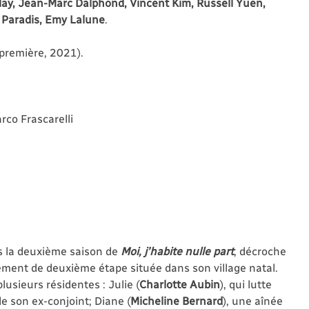
ay, Jean-Marc Dalphond, Vincent Kim, Russell Yuen,
 Paradis, Emy Lalune
.
première, 2021).
rco Frascarelli
s la deuxième saison de
Moi, j’habite nulle part
, décroche
ment de deuxième étape située dans son village natal.
usieurs résidentes : Julie (
Charlotte Aubin
), qui lutte
e son ex-conjoint; Diane (
Micheline Bernard
), une aînée