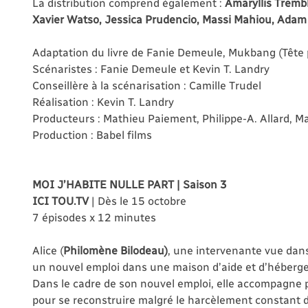
La distribution comprend également :
Amaryllis Trembl
Xavier Watso, Jessica Prudencio, Massi Mahiou, Adam
Adaptation du livre de Fanie Demeule, Mukbang (Tête 
Scénaristes : Fanie Demeule et Kevin T. Landry
Conseillère à la scénarisation : Camille Trudel
Réalisation : Kevin T. Landry
Producteurs : Mathieu Paiement, Philippe-A. Allard, Ma
Production : Babel films
MOI J’HABITE NULLE PART | Saison 3
ICI TOU.TV
| Dès le 15 octobre
7 épisodes x 12 minutes
Alice (
Philomène Bilodeau)
, une intervenante vue dan
un nouvel emploi dans une maison d’aide et d’héberge
Dans le cadre de son nouvel emploi, elle accompagne pl
pour se reconstruire malgré le harcèlement constant d