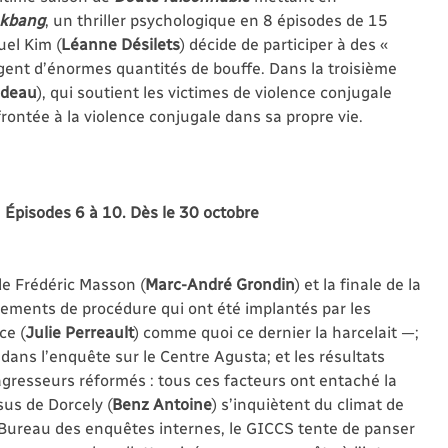
kbang
, un thriller psychologique en 8 épisodes de 15
uel Kim (
Léanne Désilets
) décide de participer à des «
ent d’énormes quantités de bouffe. Dans la troisième
odeau
), qui soutient les victimes de violence conjugale
frontée à la violence conjugale dans sa propre vie.
 Épisodes 6 à 10. Dès le 30 octobre
de Frédéric Masson (
Marc-André Grondin
) et la finale de la
gements de procédure qui ont été implantés par les
ce (
Julie Perreault
) comme quoi ce dernier la harcelait —;
 dans l’enquête sur le Centre Agusta; et les résultats
gresseurs réformés : tous ces facteurs ont entaché la
us de Dorcely (
Benz Antoine
) s’inquiètent du climat de
u Bureau des enquêtes internes, le GICCS tente de panser