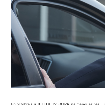
En octobre sur
ICI TOU.TV EXTRA
, ne manquez pas l’u