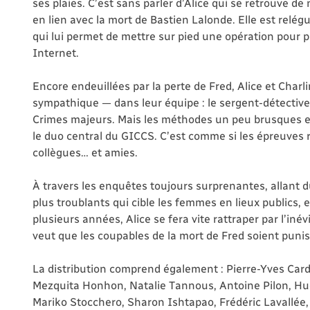
ses plaies. C’est sans parler d’Alice qui se retrouve de
en lien avec la mort de Bastien Lalonde. Elle est relé
qui lui permet de mettre sur pied une opération pour 
Internet.
Encore endeuillées par la perte de Fred, Alice et Charli
sympathique — dans leur équipe : le sergent-détective
Crimes majeurs. Mais les méthodes un peu brusques et 
le duo central du GICCS. C’est comme si les épreuves 
collègues… et amies.
À travers les enquêtes toujours surprenantes, allant 
plus troublants qui cible les femmes en lieux publics
plusieurs années, Alice se fera vite rattraper par l’inévi
veut que les coupables de la mort de Fred soient punis
La distribution comprend également : Pierre-Yves Cardi
Mezquita Honhon, Natalie Tannous, Antoine Pilon, Hug
Mariko Stocchero, Sharon Ishtapao, Frédéric Lavallée